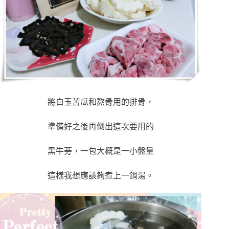
將白玉苦瓜和熬骨用的排骨，
準備好之後再倒出這次要用的
黑牛蒡，一包大概是一小盤量
這樣我想應該夠煮上一鍋湯。