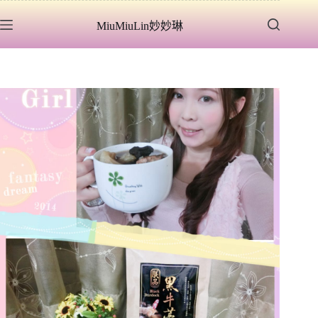
跳
MiuMiuLin妙妙琳
至
主
要
內
容