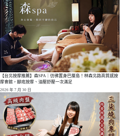
【台北按摩推薦】森SPA｜彷彿置身巴厘島！林森北路高質感按
摩會館，腳底按摩、油壓舒壓一次滿足
2026 年 7 月 30 日