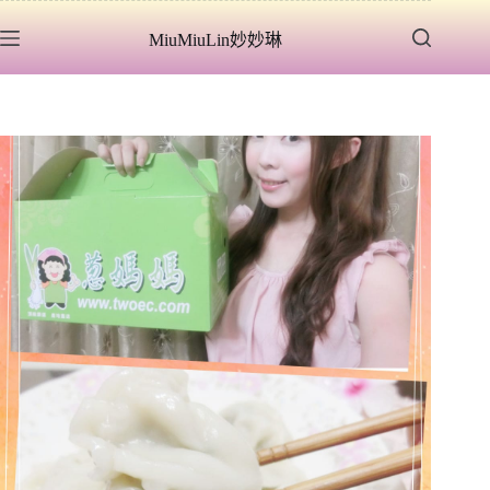
跳
MiuMiuLin妙妙琳
至
主
要
內
容