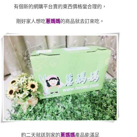
有個新的網購平台賣的東西價格蠻合理的，
剛好家人想吃
蔥媽媽
的商品就去訂來吃。
約二天就送到家的
蔥媽媽
產品能滿足