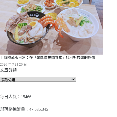
土城隱藏版日常：在「麵匡匡拉麵食堂」找回對拉麵的熱情
2026 年 7 月 20 日
文章分類
文
章
分
類
每日人氣：15466
部落格總流量：​47,585,345