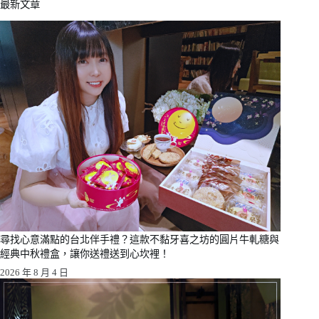
最新文章
尋找心意滿點的台北伴手禮？這款不黏牙喜之坊的圓片牛軋糖與
經典中秋禮盒，讓你送禮送到心坎裡！
2026 年 8 月 4 日