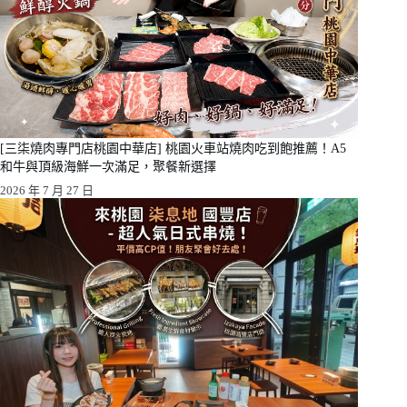
[三柒燒肉專門店桃園中華店] 桃園火車站燒肉吃到飽推薦！A5
和牛與頂級海鮮一次滿足，聚餐新選擇
2026 年 7 月 27 日