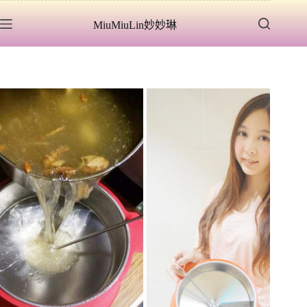
跳
MiuMiuLin妙妙琳
至
主
要
內
容