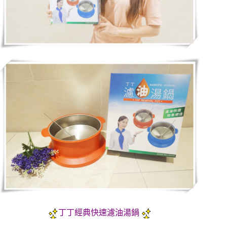
丁丁經典快速濾油湯鍋