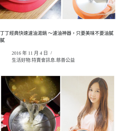
丁丁經典快速濾油湯鍋 ～濾油神器，只要美味不要油膩
膩
2016 年 11 月 4 日
生活好物.特賣會訊息.慈善公益