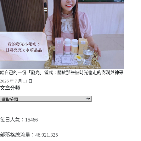
給自己的一份「發光」儀式：關於那些被時光偷走的澎潤與神采
2026 年 7 月 11 日
文章分類
文
章
分
類
每日人氣：15466
部落格總流量：​46,921,325