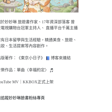
關於妙妙琳 旅遊書作家、17年資深部落客 曾
任電視購物台冠軍主持人、 直播平台千萬主播
擁有日本留學與生活經驗，精通美食、旅遊、
美妝、生活提案等內容創作。
出版著作：《東京小日子》
博客來連結
音樂作品：單曲〈幸福約定〉
ouTube MV｜
KKBOX正式上架
請追蹤妙妙琳臉書粉絲專頁