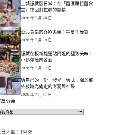
土城隱藏版日常：在「麵匡匡拉麵食
堂」找回對拉麵的熱情
2026 年 7 月 20 日
台北食桌的終極奧義：寧夏千歲宴
2026 年 7 月 19 日
隱藏在板新捷運站附近的極致美味：
小秘苑燒肉餐酒
2026 年 7 月 12 日
給自己的一份「發光」儀式：關於那
些被時光偷走的澎潤與神采
2026 年 7 月 11 日
文章分類
文
章
分
類
日人氣：15466