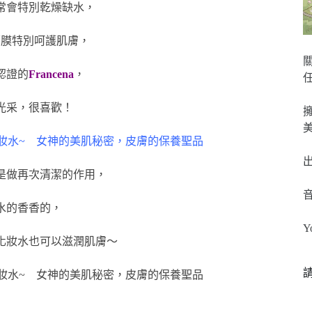
常會特別乾燥缺水，
面膜特別呵護肌膚，
認證的
Francena
，
光采，很喜歡！
是做再次清潔的作用，
水的香香的，
Y
化妝水也可以滋潤肌膚～