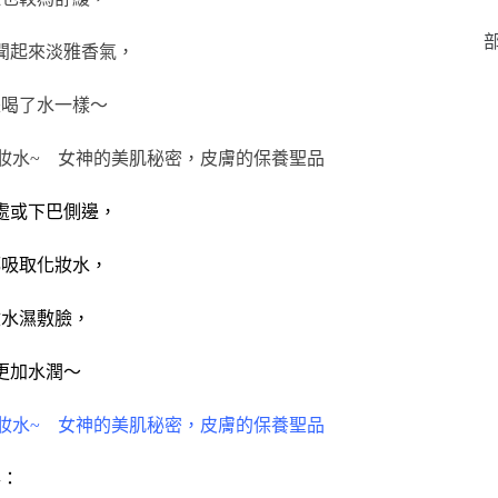
部
聞起來淡雅香氣，
是喝了水一樣～
處或下巴側邊，
都吸取化妝水，
妝水濕敷臉，
更加水潤～
得：