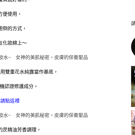
方便使用，
用倒的方式，
在化妝綿上～
是用雙重花水純露當作基底，
機認證修護成分，
紹
請點這裡
的昃精油芳香調理，