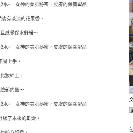
然後有淡淡的花果香，
而且感覺保水舒緩～
不易上手，
在化妝綿上，
個臉部的量～
舒緩了本來的乾燥，
每
紅也較為舒緩，