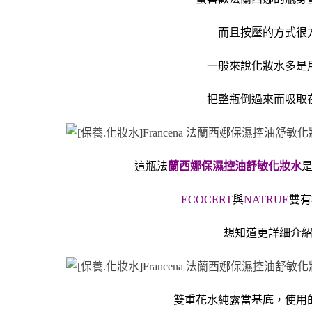
而且按壓的方式很
一般來說化妝水多是
把整瓶倒過來而吸取
這瓶法
蘭西娜
保濕控油舒敏化妝水
ECOCERT
與
NATRUE
雙有
想知道更詳細介
雙重花水純露當基底，使用