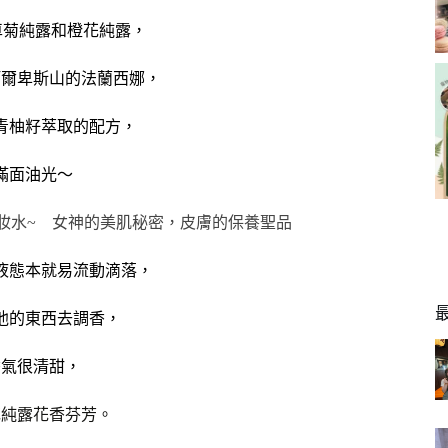
車菊純露和橙花純露，
阿爾卑斯山的法蘭西娜，
青柚籽萃取的配方，
滿面油光～
液態本就易流動滴落，
他的東西去調香，
香氣很清甜，
花純露花香芬芳。