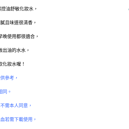
濕控油舒敏化妝水，
黏膩且味道很清香，
早晚使用都很適合，
敏出油的水水，
款化妝水喔！
僅供參考，
相同。
享不需本人同意，
心血若需下載使用，