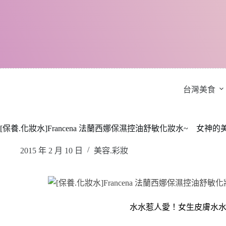
跳
至
主
要
內
容
台灣美食
[保養.化妝水]Francena 法蘭西娜保濕控油舒敏化妝水~ 女
2015 年 2 月 10 日
美容.彩妝
水水惹人愛！女生皮膚水