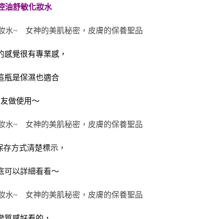
控油舒敏化妝水
的感覺很有專業感，
這瓶是保濕也適合
朋友做使用～
和保存方式清楚標示，
底可以詳細看看～
蠻質感好看的，