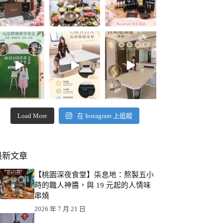
Load More
在 Instagram 上追蹤
最新文章
【桃園深夜食堂】柒息地：熬製五小
時的職人神醬，與 19 元起的人情味
串燒
2026 年 7 月 21 日