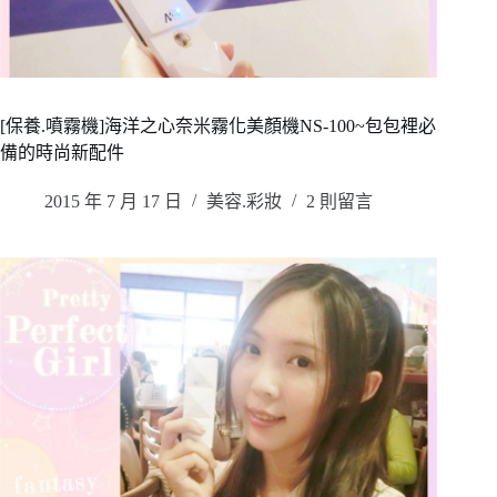
[保養.噴霧機]海洋之心奈米霧化美顏機NS-100~包包裡必
備的時尚新配件
2015 年 7 月 17 日
美容.彩妝
2 則留言