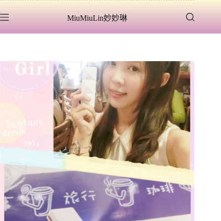
跳
MiuMiuLin妙妙琳
至
主
要
內
容