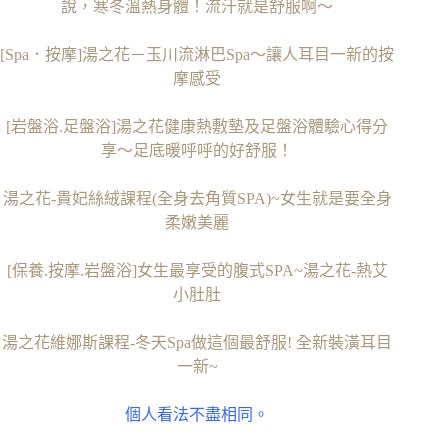
說，寒冬溫熱身體！流汗就是舒服啊～
[Spa．按摩]湯之花－玉川流淋巴Spa～讓人耳目一新的按
摩感受
[岩盤浴.足盤浴]湯之花健康熱敷墊及足盤浴體驗心得分
享～足底暖呼呼的好舒服！
湯之花-貴妃絲絨課程(全身去角質SPA)~女生就是要全身
柔嫩美麗
[保養.按摩.岩盤浴]女生最享受的腹式SPA~湯之花-熱艾
小肚肚
湯之花維娜斯課程-冬天Spa做這個最舒服! 全新裝潢耳目
一新~
個人看法不盡相同。