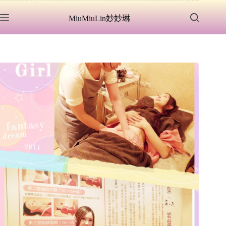
跳
MiuMiuLin妙妙琳
至
主
要
內
容