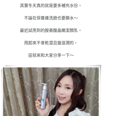
其實冬天真的就是要多補充水份，
不論在保養連洗臉也要鎖水～
最近試用到的胺基酸晶嫩潔顏乳，
用起來不會乾澀且蠻滋潤的，
這就來和大家分享一下～