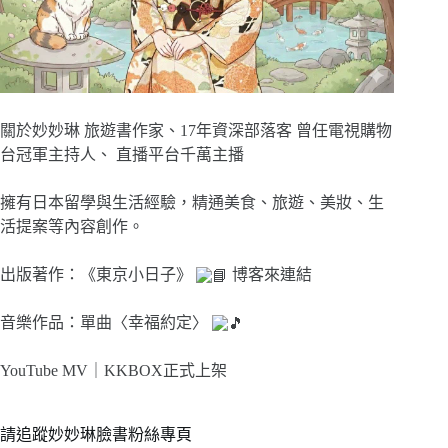
關於妙妙琳 旅遊書作家、17年資深部落客 曾任電視購物
台冠軍主持人、 直播平台千萬主播
擁有日本留學與生活經驗，精通美食、旅遊、美妝、生
活提案等內容創作。
出版著作：《東京小日子》
博客來連結
音樂作品：單曲〈幸福約定〉
YouTube MV｜
KKBOX正式上架
請追蹤妙妙琳臉書粉絲專頁