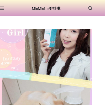
跳
MiuMiuLin妙妙琳
至
主
要
內
容