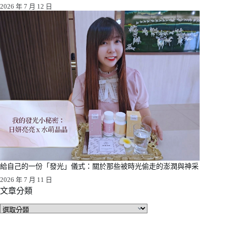
2026 年 7 月 12 日
給自己的一份「發光」儀式：關於那些被時光偷走的澎潤與神采
2026 年 7 月 11 日
文章分類
文
章