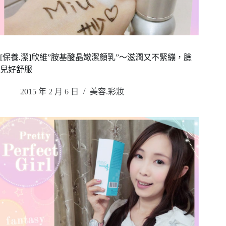
[保養.潔]欣維”胺基酸晶嫩潔顏乳”～滋潤又不緊繃，臉
兒好舒服
2015 年 2 月 6 日
美容.彩妝