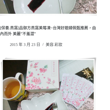
[保養.燕窩]品御方燕窩美莓凍~台灣好媳婦佩甄推薦，由
內而外 美麗”不羞澀”
2015 年 3 月 23 日
美容.彩妝