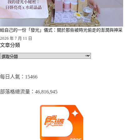
給自己的一份「發光」儀式：關於那些被時光偷走的澎潤與神采
2026 年 7 月 11 日
文章分類
文
章
分
類
每日人氣：15466
部落格總流量：​46,816,945