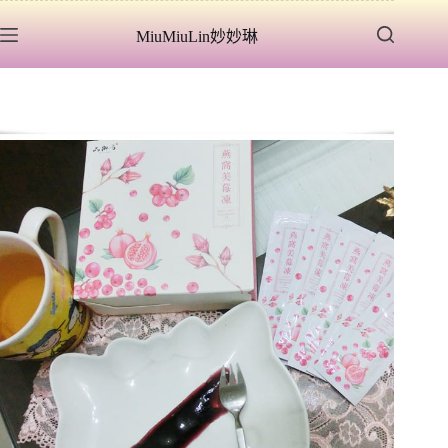
跳
MiuMiuLin妙妙琳
至
主
要
內
容