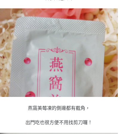
燕窩美莓凍的側邊都有截角，
出門吃也很方便不用找剪刀囉！