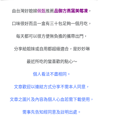
由台灣好媳婦
佩甄
推薦
品御方燕窩美莓凍
，
口味很好而且一盒有三十包足夠一個月吃，
每天都可以很方便無負擔的攜帶出門，
分享給姐妹或自用都超級適合，是妙妙琳
最近所吃的蠻喜歡的點心～
個人看法不盡相同。
文章歡迎以連結方式分享不需本人同意，
文章之圖片及內容為個人心血若需下載使用，
需事先告知經同意及註明出處。