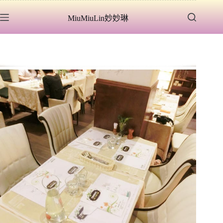
跳
MiuMiuLin妙妙琳
至
主
要
內
容