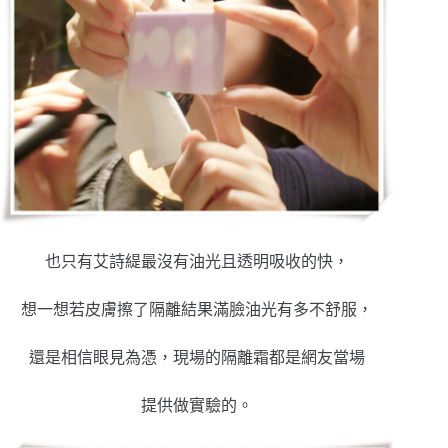
也只有艾詩緹最沒有油光且透明吸收的快，
想一想若皮膚擦了隔離結果滿臉油光有多不舒服，
還是相信眼見為憑，現場的隔離霜都是網友當場
提供做實驗的。