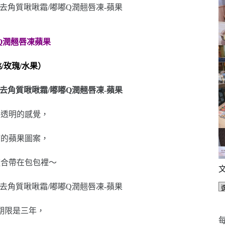
嘟Q潤翹唇凍蘋果
桃/玫瑰/水果）
半透明的感覺，
滿的蘋果圖案，
適合帶在包包裡～
期限是三年，
每