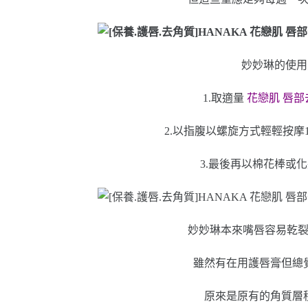
妙妙琳的使用
1.取適量
花戀肌 唇部
2.以指腹以螺旋方式輕輕按摩
3.最後再以棉花棒或
妙妙琳本來嘴唇容易乾
雖然有在用護唇膏但總
原來是原有的角質層