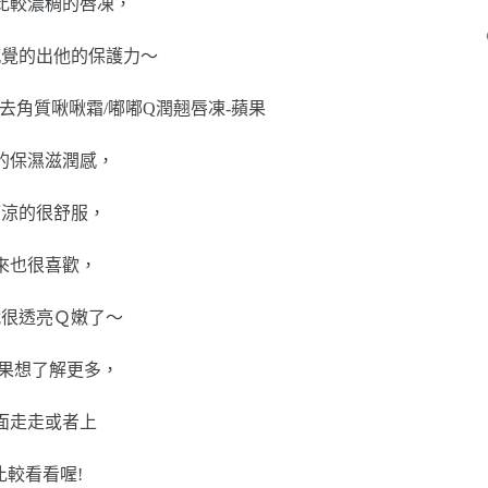
比較濃稠的唇凍，
感覺的出他的保護力～
的保濕滋潤感，
涼涼的很舒服，
來也很喜歡，
就很透亮Ｑ嫩了～
如果想了解更多，
面走走或者上
比較看看喔!