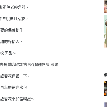
啾啾霜除老癈角質，
不會脫皮且貼妝，
必要的保養動作，
甜甜的好怡人，
養必需品～
層護唇凍保護一下，
部再怎麼補充水份，
用護唇凍來加強呵護～