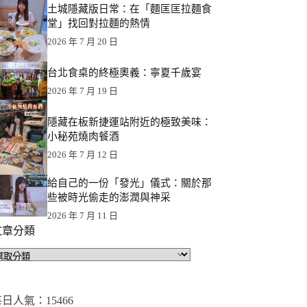
土城隱藏版日常：在「麵匡匡拉麵食
堂」找回對拉麵的熱情
2026 年 7 月 20 日
台北食桌的終極奧義：寧夏千歲宴
2026 年 7 月 19 日
隱藏在板新捷運站附近的極致美味：
小秘苑燒肉餐酒
2026 年 7 月 12 日
給自己的一份「發光」儀式：關於那
些被時光偷走的澎潤與神采
2026 年 7 月 11 日
文章分類
文
章
分
類
日人氣：15466