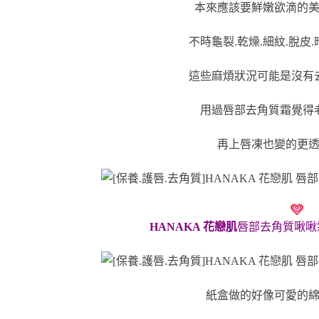
本來應該要鮮嫩欲滴的
不時龜裂.乾燥.細紋.脫皮
這些麻煩狀況可能是沒有
用過唇部去角質霜覺得
再上唇凍也變的更
HANAKA 花戀肌
唇部去角質啾啾霜
紙盒做的好像可愛的