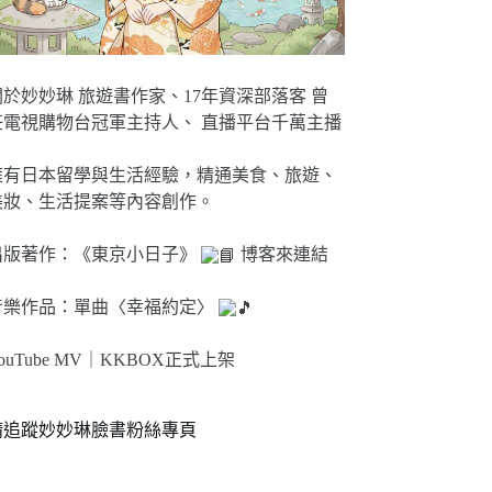
關於妙妙琳 旅遊書作家、17年資深部落客 曾
任電視購物台冠軍主持人、 直播平台千萬主播
擁有日本留學與生活經驗，精通美食、旅遊、
美妝、生活提案等內容創作。
出版著作：《東京小日子》
博客來連結
音樂作品：單曲〈幸福約定〉
ouTube MV｜
KKBOX正式上架
請追蹤妙妙琳臉書粉絲專頁