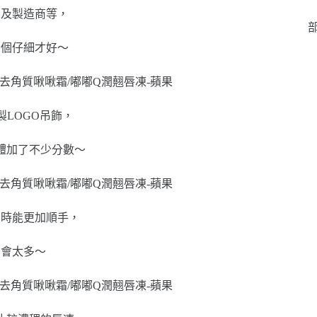
法及製造商等，
部
看個仔細才好～
LOGO吊飾，
體加了不少分數～
用時能更加順手，
不會太多～