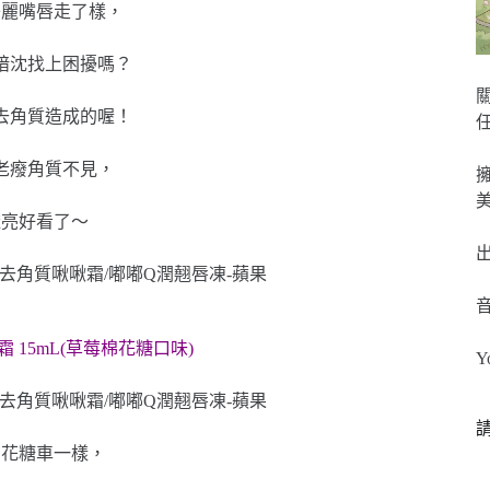
美麗嘴唇走了樣，
.暗沈找上困擾嗎？
去角質造成的喔！
老癈角質不見，
透亮好看了～
 15mL(草莓棉花糖口味)
Y
綿花糖車一樣，