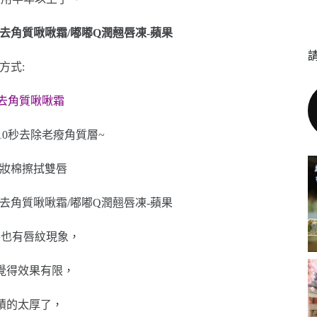
方式:
去角質啾啾霜
10秒去除老癈角質層~
化妝棉擦拭雙唇
裂也有唇紋現象，
覺得效果有限，
積的太厚了，