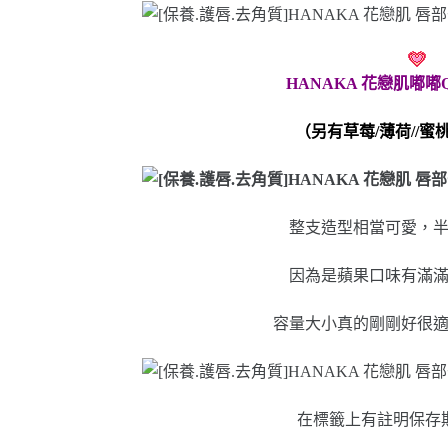
HANAKA 花戀肌嘟
（另有草莓/薄荷//蜜
整支造型相當可愛，
因為是蘋果口味有滿
容量大小真的剛剛好很
在標籤上有註明保存