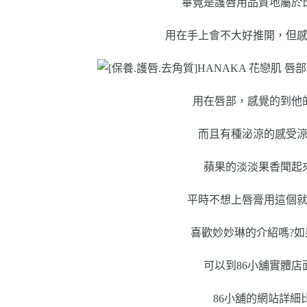
畢竟是護唇用品質地屬於
用在手上會不大好推開，但
用在唇部，感覺的到他
而且有種泌涼的感受
蘋果的淡淡果香聞起
平時不想上唇膏用這個
喜歡妙妙琳的介紹嗎?
可以到86小舖實體店
86小舖的網站詳細