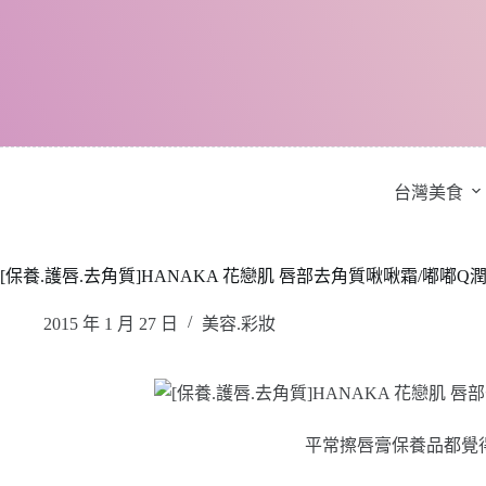
跳
至
主
要
內
容
台灣美食
[保養.護唇.去角質]HANAKA 花戀肌 唇部去角質啾啾霜/嘟嘟Q
2015 年 1 月 27 日
美容.彩妝
平常擦唇膏保養品都覺