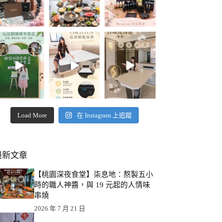
Load More
在 Instagram 上追蹤
最新文章
【桃園深夜食堂】柒息地：熬製五小
時的職人神醬，與 19 元起的人情味
串燒
2026 年 7 月 21 日