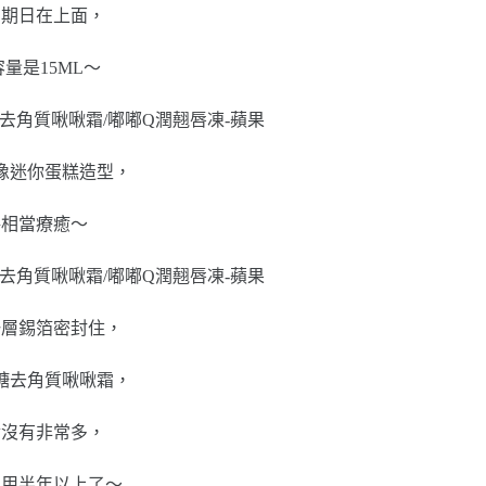
到期日在上面，
量是15ML～
像迷你蛋糕造型，
格相當療癒～
一層錫箔密封住，
糖去角質啾啾霜，
實沒有非常多，
次用半年以上了～