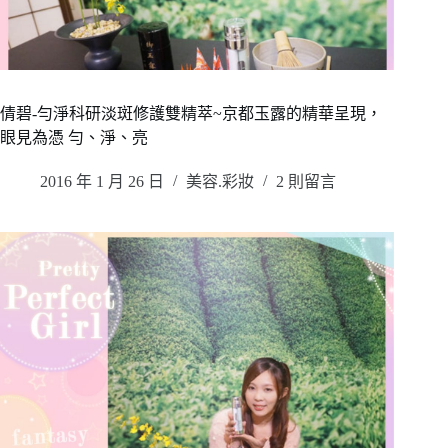
倩碧-勻淨科研淡斑修護雙精萃~京都玉露的精華呈現，
眼見為憑 勻、淨、亮
2016 年 1 月 26 日
美容.彩妝
2 則留言