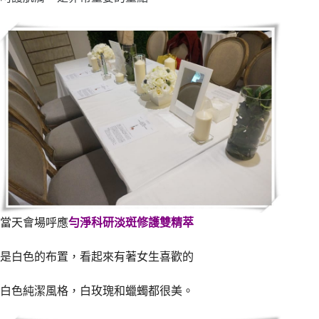
當天會場呼應
勻淨科研淡斑修護雙精萃
是白色的布置，看起來有著女生喜歡的
白色純潔風格，白玫瑰和蠟蠋都很美。