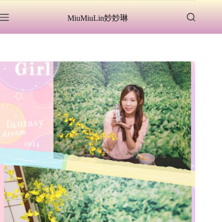
跳
MiuMiuLin妙妙琳
至
主
要
內
容