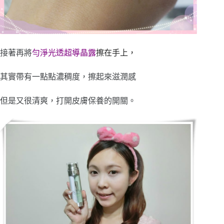
接著再將
勻淨光透超導晶露
擦在手上，
其實帶有一點點濃稠度，擦起來滋潤感
但是又很清爽，打開皮膚保養的開關。