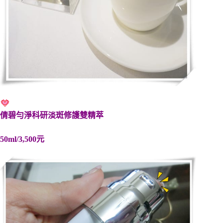
倩碧勻淨科研淡斑修護雙精萃
50ml/3,500元