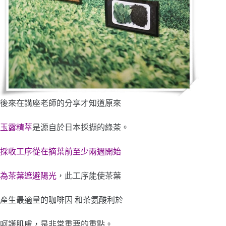
後來在講座老師的分享才知道原來
玉露精萃
是源自於日本採擷的綠茶。
採收工序從在摘葉前至少兩週開始
為茶葉遮避陽光
，此工序能使茶葉
產生最適量的咖啡因 和茶氨酸利於
呵護肌膚，是非常重要的重點。