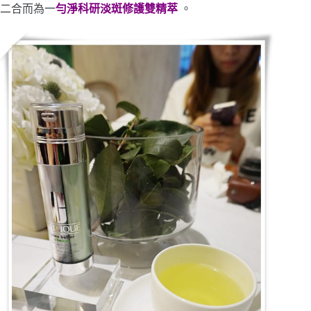
二合而為一
勻淨科研淡斑修護雙精萃
。