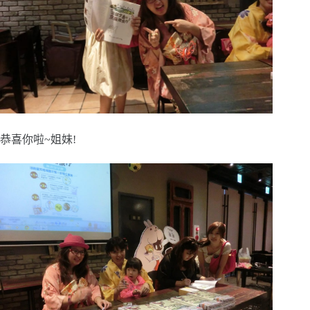
恭喜你啦~姐妹!