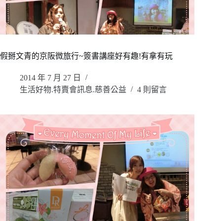
假掰文青的京阪微旅行~簽書講座好有趣!有拿有玩
2014 年 7 月 27 日
生活好物.特賣會訊息.慈善公益
4 則留言