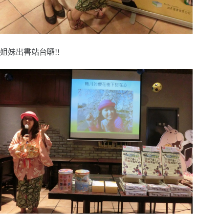
姐妹出書站台囉!!