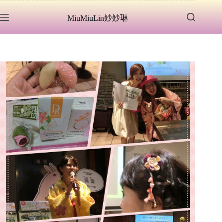
跳
MiuMiuLin妙妙琳
至
主
要
內
容