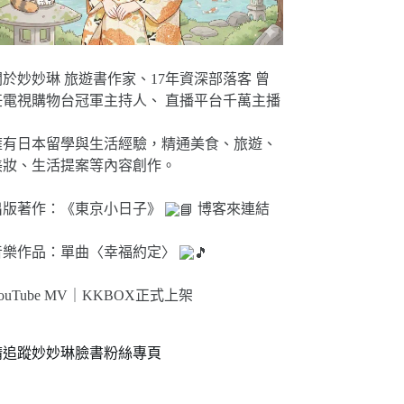
關於妙妙琳 旅遊書作家、17年資深部落客 曾
任電視購物台冠軍主持人、 直播平台千萬主播
擁有日本留學與生活經驗，精通美食、旅遊、
美妝、生活提案等內容創作。
出版著作：《東京小日子》
博客來連結
音樂作品：單曲〈幸福約定〉
ouTube MV｜
KKBOX正式上架
請追蹤妙妙琳臉書粉絲專頁