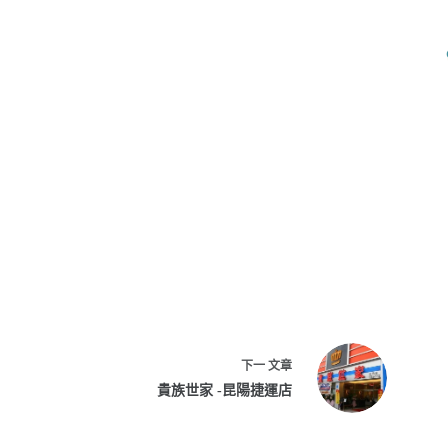
下一
文章
貴族世家 -昆陽捷運店