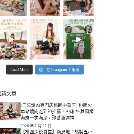
Load More
在 Instagram 上追蹤
最新文章
[三柒燒肉專門店桃園中華店] 桃園火
車站燒肉吃到飽推薦！A5和牛與頂級
海鮮一次滿足，聚餐新選擇
2026 年 7 月 27 日
【桃園深夜食堂】柒息地：熬製五小