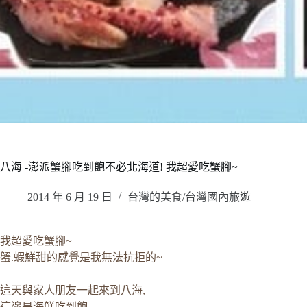
八海 -澎派蟹腳吃到飽不必北海道! 我超愛吃蟹腳~
2014 年 6 月 19 日
台灣的美食/台灣國內旅遊
我超愛吃蟹腳~
蟹.蝦鮮甜的感覺是我無法抗拒的~
這天與家人朋友一起來到八海,
這邊是海鮮吃到飽,