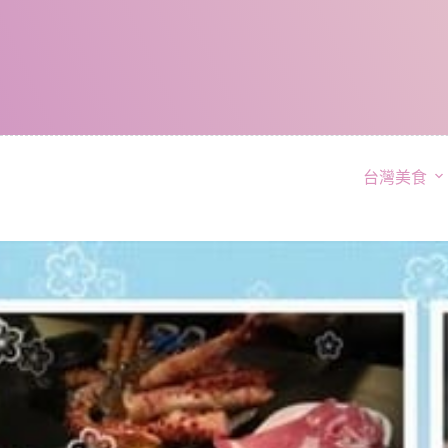
跳
至
主
要
內
容
台灣美食