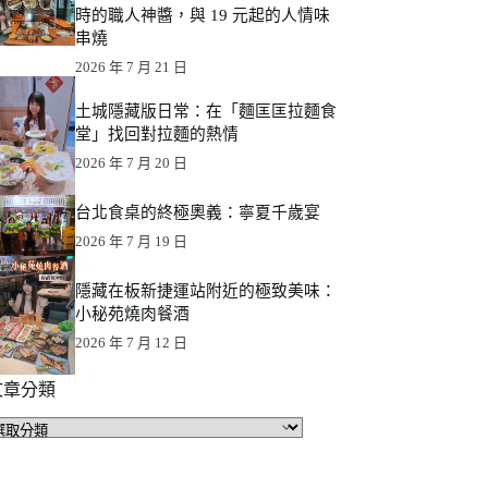
時的職人神醬，與 19 元起的人情味
串燒
2026 年 7 月 21 日
土城隱藏版日常：在「麵匡匡拉麵食
堂」找回對拉麵的熱情
2026 年 7 月 20 日
台北食桌的終極奧義：寧夏千歲宴
2026 年 7 月 19 日
隱藏在板新捷運站附近的極致美味：
小秘苑燒肉餐酒
2026 年 7 月 12 日
文章分類
文
章
分