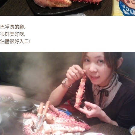
巴掌長的腳,
很鮮美好吃,
沾醬很好入口!