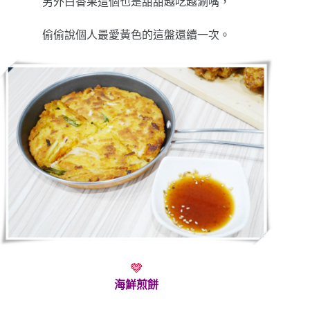
另外白香果這個也是甜甜越吃越涮嘴，
偷偷說個人最愛黃色的這盤還續一次。
海鮮煎餅