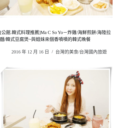
[公館.韓式料理推薦]Ma C So Yo－炸雞/海鮮煎餅/海陸拉
麵/韓式豆腐煲~與姐妹來個香噴噴的韓式晚餐
2016 年 12 月 16 日
台灣的美食/台灣國內旅遊