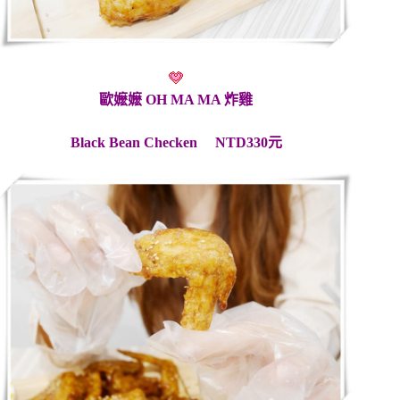
歐嬷嬷 OH MA MA 炸雞
Black Bean Checken NTD330元