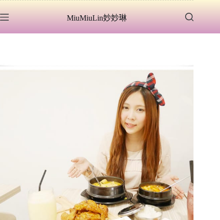
跳
MiuMiuLin妙妙琳
至
主
要
內
容