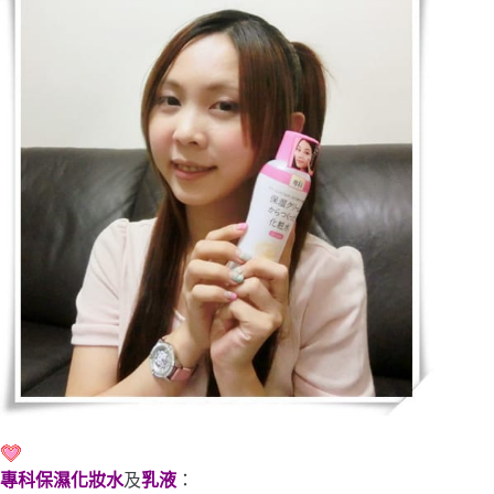
專科保濕化妝水
及
乳液
：