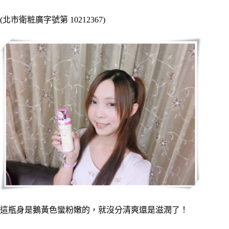
(北市衛粧廣字號第 10212367)
這瓶身是鵝黃色蠻粉嫩的，就沒分清爽還是滋潤了！