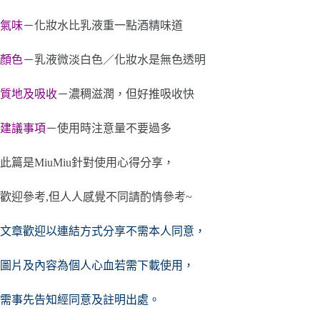
氣味
－化妝水比乳液重一點酒精味道
顏色
－乳液微淡白色／化妝水是無色透明
質地及吸收
－濃稠滋潤，但好推吸收快
建議事項
－使用時注意量不要過多
此篇是MiuMiu針對使用心得分享，
歡迎參考,但人人感覺不同請酌情參考~
文章歡迎以連結方式分享不需本人同意，
圖片及內容
為個人心血若需下載使用，
需事先告知經同意及註明出處。