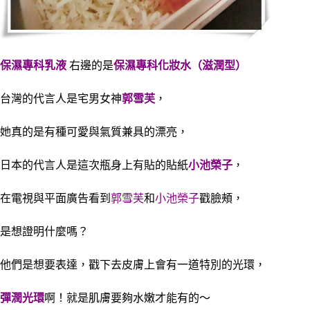
保濕專科乳液
右邊的是
保濕專科化妝水（滋潤型）
台灣的代言人是宅男女神
郭雪芙
，
她真的是有種可愛與氣質兼具的漂亮，
日本的代言人是這次瓶身上有貼的貼紙
小池榮子
，
在電視與平面廣告看到
郭雪芙
和
小池榮子
戳臉頰，
是想證明什麼嗎？
他們是想要表達，戳下去皮膚上會有一道特別的光環，
彈潤光環
啊！就是肌膚要夠水嫩才能有的～