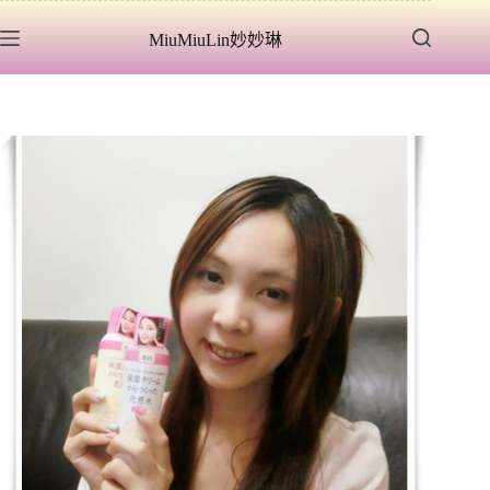
跳
MiuMiuLin妙妙琳
至
主
要
內
容