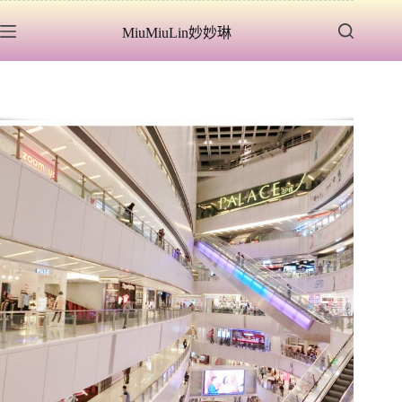
跳
MiuMiuLin妙妙琳
至
主
要
內
容