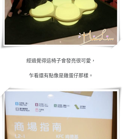
經過覺得這椅子會發亮很可愛，
乍看還有點像是雞蛋仔那樣
。