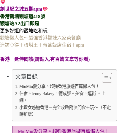
創世紀之城五期apm
香港觀塘觀塘道418號
觀塘站A2出口即是
更多好逛的觀塘吃和玩
觀塘懶人包～超強香港觀塘六家茶餐廳
造訪心得＋蛋塔王＋帝盛飯店住宿＋apm
香港
延伸閱讀(請點入,有百篇文章等你看)
文章目錄
MiuMiu愛分享。超強香港旅遊百篇懶人包！
住宿。Jenny Bakery。德成號。美食。逛街 。上
網，
小資女悠遊香港－完全攻略附澳門食＋玩～（不定
時新增）
MiuMiu愛分享。超強香港旅遊百篇懶人包！