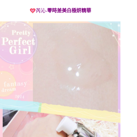
芮沁
-零時差美白極妍精華