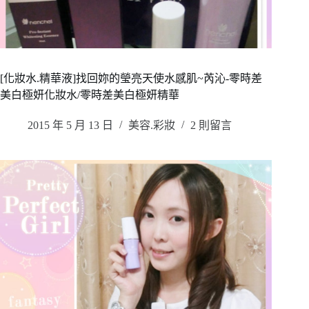
[化妝水.精華液]找回妳的瑩亮天使水感肌~芮沁-零時差
美白極妍化妝水/零時差美白極妍精華
2015 年 5 月 13 日
美容.彩妝
2 則留言