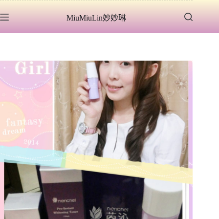
跳
MiuMiuLin妙妙琳
至
主
要
內
容