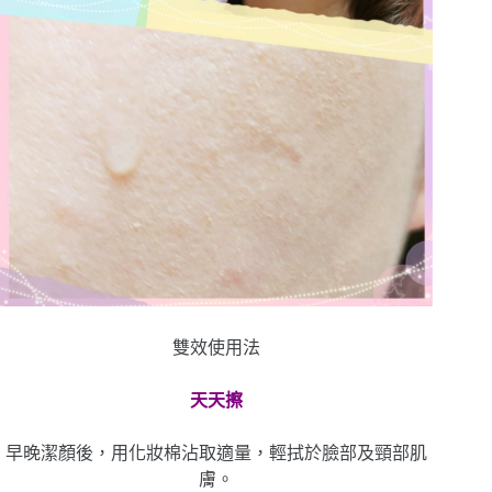
雙效使用法
天天擦
早晚潔顏後，用化妝棉沾取適量，輕拭於臉部及頸部肌
膚。