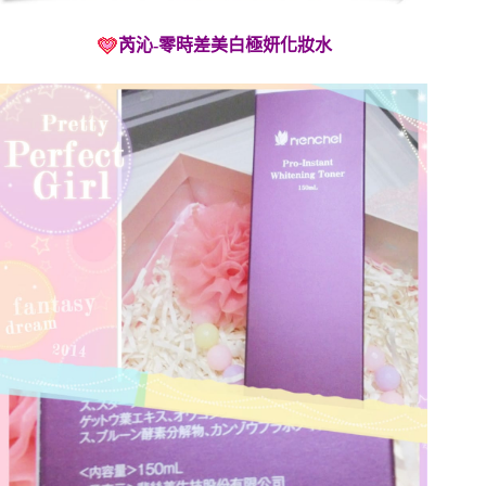
芮沁
-零時差美白極妍化妝水