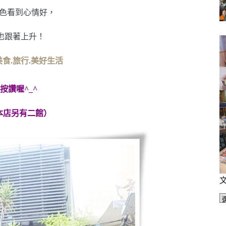
髮色看到心情好，
也跟著上升！
分享美食.旅行.美好生活
頁按讚喔^_^
（此為本店另有二館）