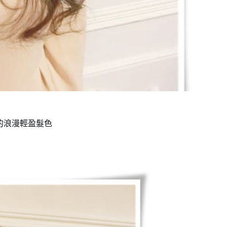
荷棕的浪漫輕盈髮色