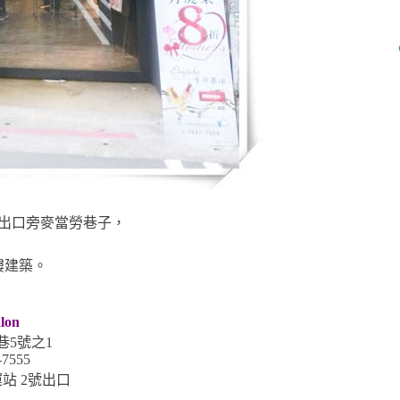
出口旁麥當勞巷子，
樓建築。
lon
巷5號之1
-7555
站 2號出口