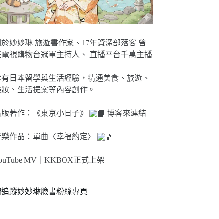
關於妙妙琳 旅遊書作家、17年資深部落客 曾
任電視購物台冠軍主持人、 直播平台千萬主播
擁有日本留學與生活經驗，精通美食、旅遊、
美妝、生活提案等內容創作。
出版著作：《東京小日子》
博客來連結
音樂作品：單曲〈幸福約定〉
ouTube MV｜
KKBOX正式上架
請追蹤妙妙琳臉書粉絲專頁