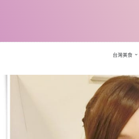
跳
至
主
要
內
容
台灣美食