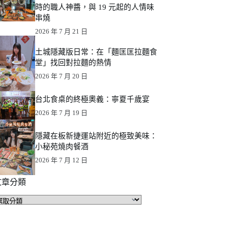
時的職人神醬，與 19 元起的人情味
串燒
2026 年 7 月 21 日
土城隱藏版日常：在「麵匡匡拉麵食
堂」找回對拉麵的熱情
2026 年 7 月 20 日
台北食桌的終極奧義：寧夏千歲宴
2026 年 7 月 19 日
隱藏在板新捷運站附近的極致美味：
小秘苑燒肉餐酒
2026 年 7 月 12 日
文章分類
文
章
分