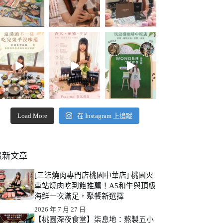
Load More
在 Instagram 上追蹤
最新文章
[三柒燒肉專門店桃園中華店] 桃園火
車站燒肉吃到飽推薦！A5和牛與頂級
海鮮一次滿足，聚餐新選擇
2026 年 7 月 27 日
【桃園深夜食堂】柒息地：熬製五小