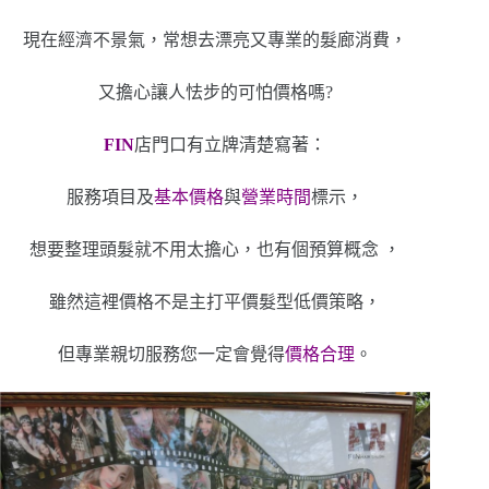
現在經濟不景氣，常想去漂亮又專業的髮廊消費，
又擔心讓人怯步的可怕價格嗎?
FIN
店門口有立牌清楚寫著：
服務項目及
基本價格
與
營業時間
標示，
想要整理頭髮就不用太擔心，也有個預算概念 ，
雖然這裡價格不是主打平價髮型低價策略，
但專業親切服務您一定會覺得
價格合理
。