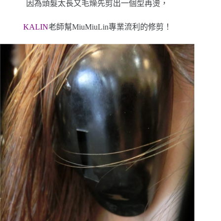
因為頭髮太長又毛燥先剪出一個型再燙，
KALIN
老師幫MiuMiuLin專業流利的
修剪
！