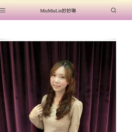
跳
MiuMiuLin妙妙琳
至
主
要
內
容