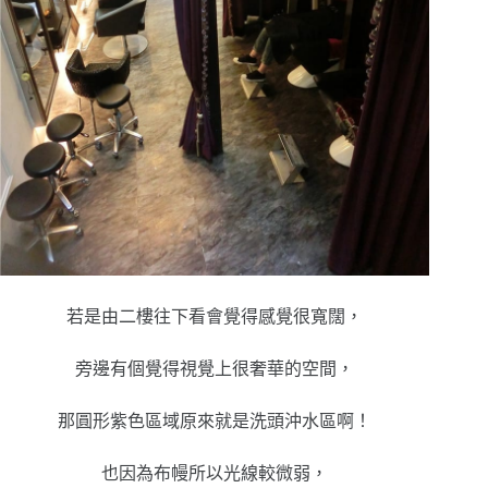
若是由二樓往下看會覺得感覺很寬闊，
旁邊有個覺得視覺上很奢華的空間，
那圓形紫色區域原來就是洗頭沖水區啊！
也因為布幔所以光線較微弱，