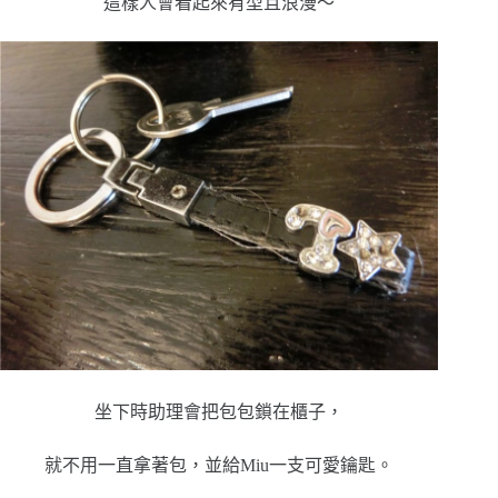
這樣人會看起來有型且浪漫～
坐下時助理會把包包鎖在櫃子，
就不用一直拿著包，並給Miu一支可愛鑰匙。