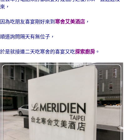
來，
因為吃朋友喜宴剛好來到
寒舍艾美酒店
，
順道詢問隔天有無位子，
於是就接連二天吃寒舍的喜宴又吃
探索廚房
。