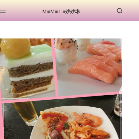
跳
MiuMiuLin妙妙琳
至
主
要
內
容