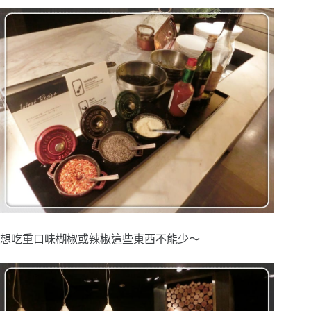
想吃重口味楜椒或辣椒這些東西不能少～