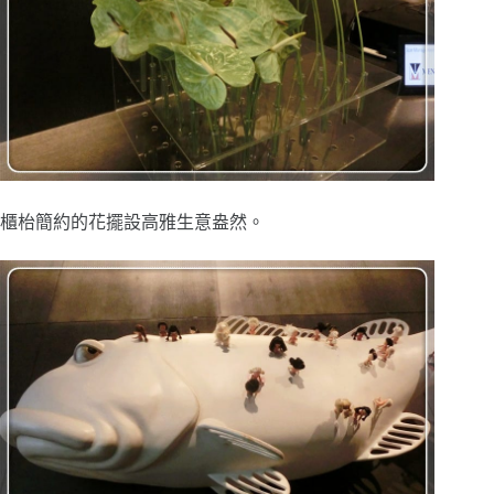
櫃枱簡約的花擺設高雅生意盎然。