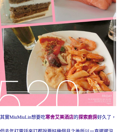
其實MiuMiuLin想要吃
寒舍艾美酒店
的
探索廚房
好久了，
但去年打電話來訂都說要好幾個月之後所以一直遲遲沒