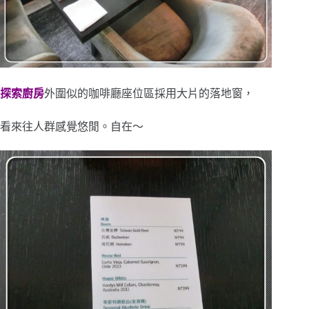
探索廚房
外圍似的咖啡廳座位區採用大片的落地窗，
看來往人群感覺悠閒。自在～