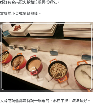
都好適合來配火腿和培根再搭麵包，
當餐前小菜或早餐都棒。
大蒜或調醬都是特調一鍋鍋的，淋在牛排上滋味超好。