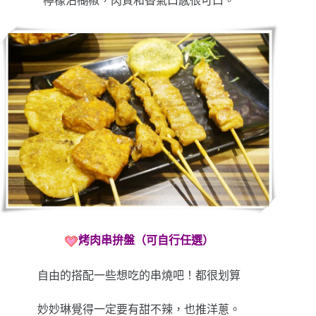
檸檬沾楜椒，肉質和香氣口感很可口。
烤肉串拚盤（可自行任選）
自由的搭配一些想吃的串燒吧！都很划算
妙妙琳覺得一定要有甜不辣，也推洋蔥。