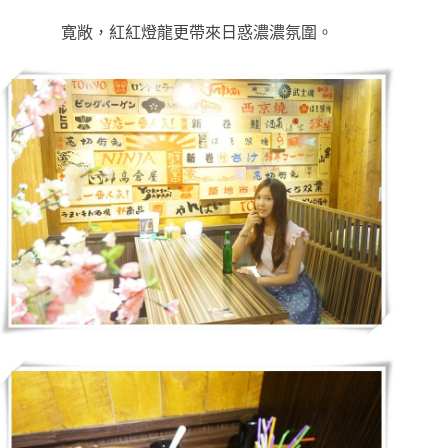
寛敞，紅紅燈龍更帶來日惑濃濃氛圍。