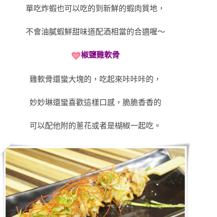
單吃炸蝦也可以吃的到新鮮的蝦肉質地，
不會油膩蝦鮮甜味道配酒相當的合適喔～
椒鹽雞軟骨
雞軟骨還蠻大塊的，吃起來咔咔咔的，
妙妙琳還蠻喜歡這樣口感，脆脆香香的
可以配他附的蔥花或者是楜椒一起吃。