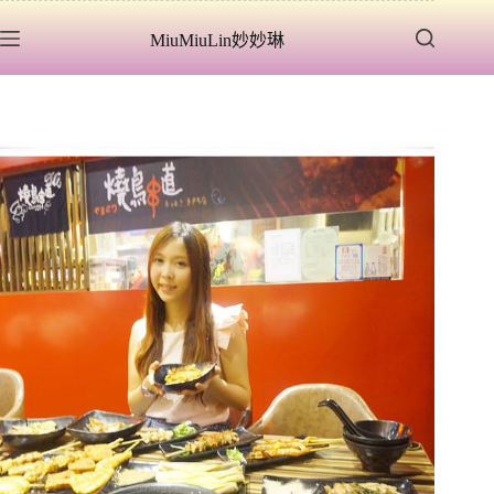
跳
MiuMiuLin妙妙琳
至
主
要
內
容