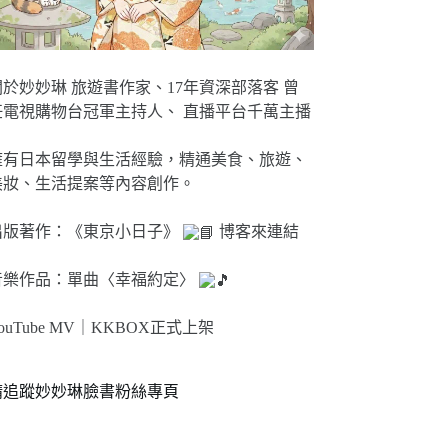
關於妙妙琳 旅遊書作家、17年資深部落客 曾
任電視購物台冠軍主持人、 直播平台千萬主播
擁有日本留學與生活經驗，精通美食、旅遊、
美妝、生活提案等內容創作。
出版著作：《東京小日子》
博客來連結
音樂作品：單曲〈幸福約定〉
ouTube MV｜
KKBOX正式上架
請追蹤妙妙琳臉書粉絲專頁