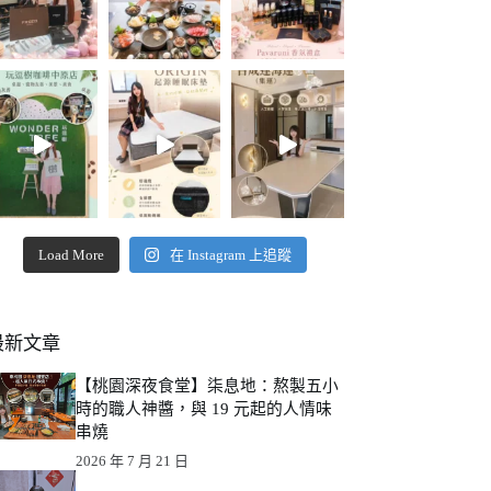
Load More
在 Instagram 上追蹤
最新文章
【桃園深夜食堂】柒息地：熬製五小
時的職人神醬，與 19 元起的人情味
串燒
2026 年 7 月 21 日