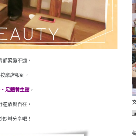
肩都緊繃不適，
到按摩店報到，
靜‧足體養生館
，
舒適放鬆自在，
妙妙琳分享吧！
每