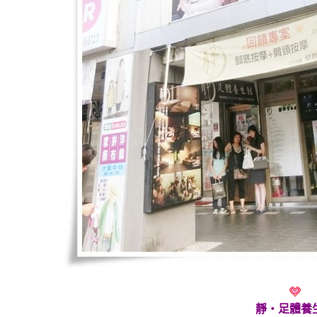
靜‧足體養