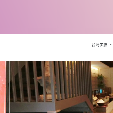
跳
至
主
要
內
容
台灣美食