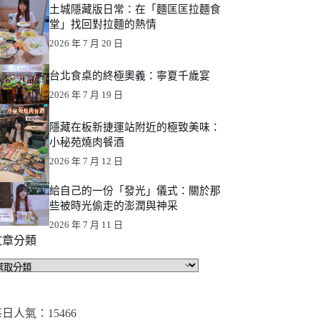
土城隱藏版日常：在「麵匡匡拉麵食
堂」找回對拉麵的熱情
2026 年 7 月 20 日
台北食桌的終極奧義：寧夏千歲宴
2026 年 7 月 19 日
隱藏在板新捷運站附近的極致美味：
小秘苑燒肉餐酒
2026 年 7 月 12 日
給自己的一份「發光」儀式：關於那
些被時光偷走的澎潤與神采
2026 年 7 月 11 日
文章分類
文
章
分
類
日人氣：15466