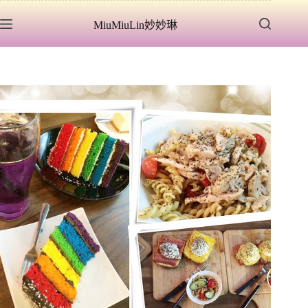
跳
MiuMiuLin妙妙琳
至
主
要
內
容