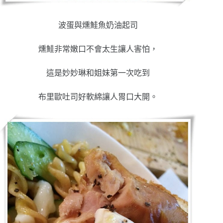
波蛋與燻鮭魚奶油起司
燻鮭非常嫩口不會太生讓人害怕，
這是妙妙琳和姐妹第一次吃到
布里歐吐司好軟綿讓人胃口大開。