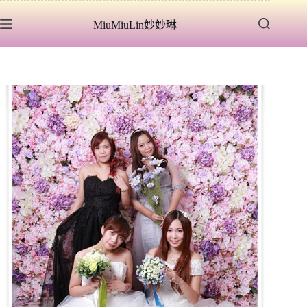
跳
MiuMiuLin妙妙琳
至
主
要
內
容