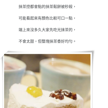
抺茶控都會點的抺茶鬆餅被秒殺，
可能看起來有顏色比較可口一點，
端上來沒多久大家先吃光抺茶的，
不會太甜，但整塊抺茶香好均勻。