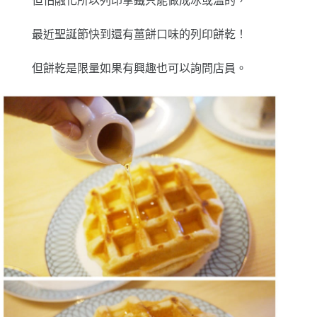
但怕融化所以列印拿鐵只能做成冰或溫的，
最近聖誕節快到還有薑餅口味的列印餅乾！
但餅乾是限量如果有興趣也可以詢問店員。