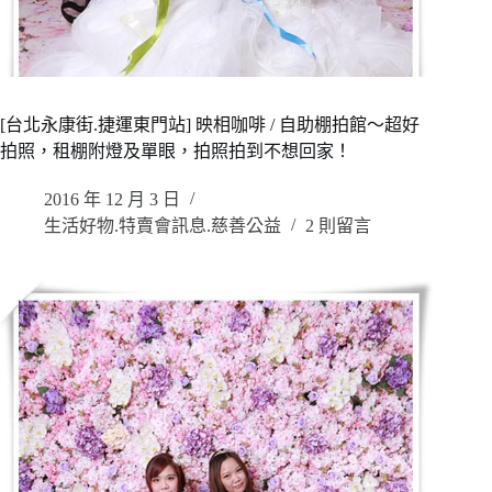
[台北永康街.捷運東門站] 映相咖啡 / 自助棚拍館～超好
拍照，租棚附燈及單眼，拍照拍到不想回家！
2016 年 12 月 3 日
生活好物.特賣會訊息.慈善公益
2 則留言