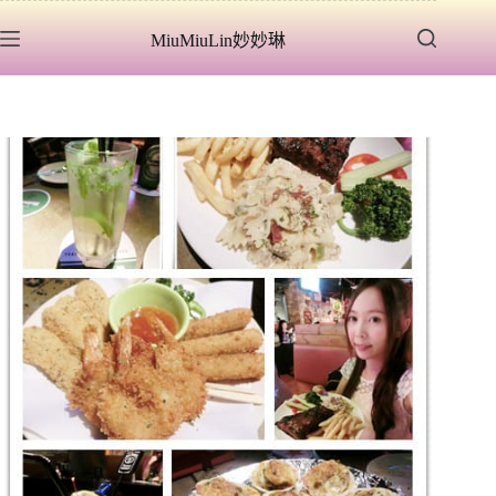
跳
MiuMiuLin妙妙琳
至
主
要
內
容