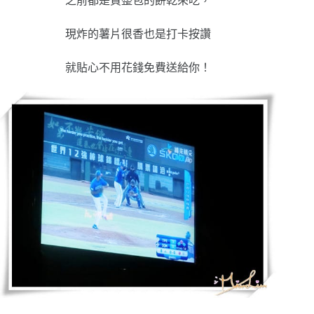
之前都是買整包的餅乾來吃，
現炸的薯片很香也是打卡按讚
就貼心不用花錢免費送給你！