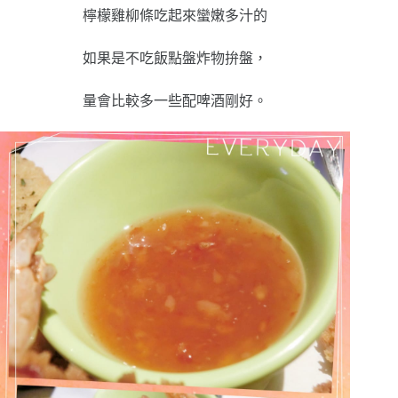
檸檬雞柳條吃起來蠻嫩多汁的
如果是不吃飯點盤炸物拚盤，
量會比較多一些配啤酒剛好。