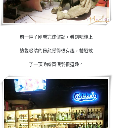
前一陣子剛看完侏儸記，看到吧檯上
這隻吸睛的暴龍覺得很有趣，牠還戴
了一頂毛線黃假髮很逗趣。