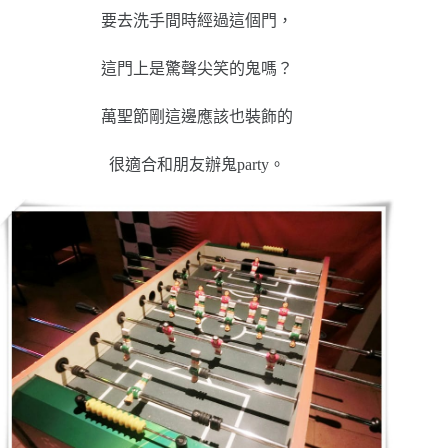
要去洗手間時經過這個門，
這門上是驚聲尖笑的鬼嗎？
萬聖節剛這邊應該也裝飾的
很適合和朋友辦鬼party。