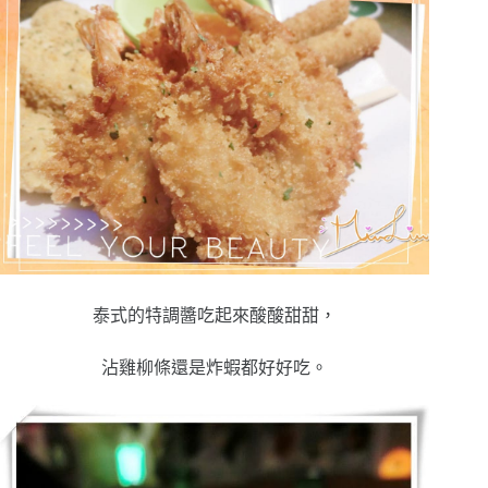
泰式的特調醬吃起來酸酸甜甜，
沾雞柳條還是炸蝦都好好吃。