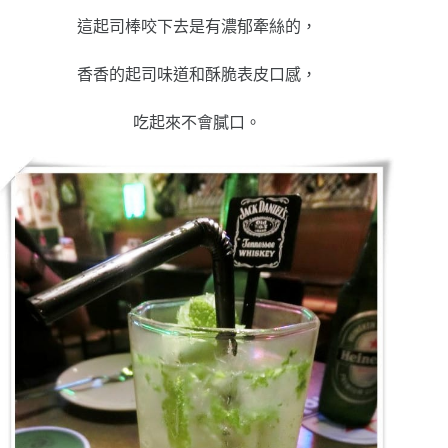
這起司棒咬下去是有濃郁牽絲的，
香香的起司味道和酥脆表皮口感，
吃起來不會膩口。