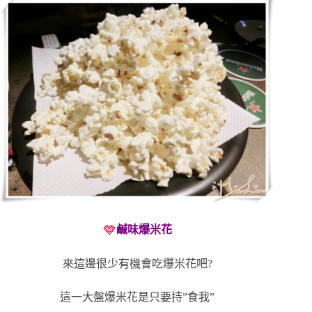
鹹味爆米花
來這邊很少有機會吃爆米花吧?
這一大盤爆米花是只要持”食我”