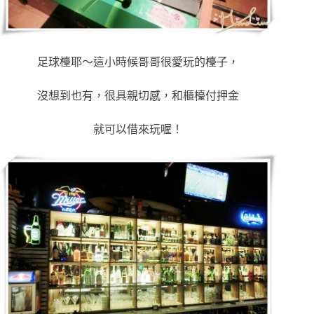
足球檯耶～這小時候哥哥很愛玩的檯子，
沒想到也有，很具親切感，和櫃檯付押金
就可以借來玩喔！