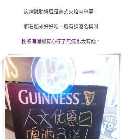
炭烤雞肋排還是美式火焰肉串等，
都看起來好好吃，還有調酒名稱叫
性慾海灘
還有
心碎了無痕
也太有趣。