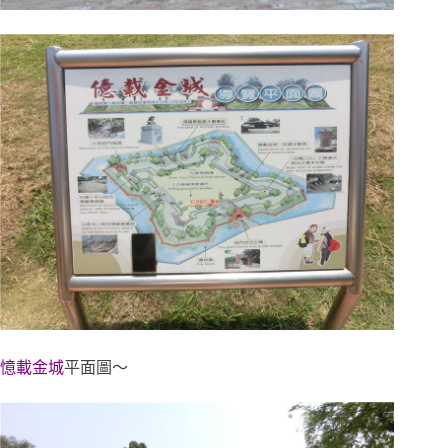
憶載金城
平面圖～