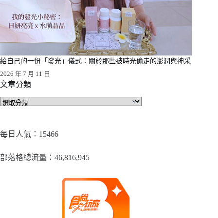
給自己的一份「發光」儀式：關於那些被時光偷走的澎潤與神采
2026 年 7 月 11 日
文章分類
文
章
分
類
每日人氣：15466
部落格總流量：​46,816,945