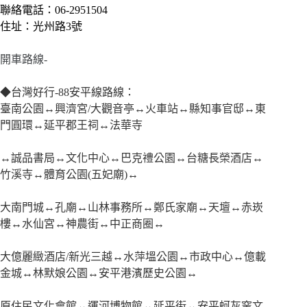
聯絡電話：06-2951504
住址：光州路3號
開車路線-
◆台灣好行-88安平線路線：
臺南公園↔興濟宮/大觀音亭↔火車站↔縣知事官邸↔東
門圓環↔延平郡王祠↔法華寺
↔誠品書局↔文化中心↔巴克禮公園↔台糖長榮酒店↔
竹溪寺↔體育公園(五妃廟)↔
大南門城↔孔廟↔山林事務所↔鄭氏家廟↔天壇↔赤崁
樓↔水仙宮↔神農街↔中正商圈↔
大億麗緻酒店/新光三越↔水萍塭公園↔市政中心↔億載
金城↔林默娘公園↔安平港濱歷史公園↔
原住民文化會館↔運河博物館↔延平街↔安平蚵灰窯文