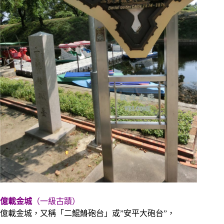
億載金城
（一級古蹟）
億載金城，又稱「二鯤鯓砲台」或”安平大砲台”，