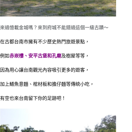
來過憶載金城嗎？來到府城不能錯過這個一級古蹟～
在古都
台南市
擁有不少歷史熱門旅遊景點，
例如
赤崁樓
、
安平古堡
和孔廟
及樹屋等等，
因為用心讓
台南觀光
內容吸引更多的遊客，
加上鱔魚意麵、棺材板和擔仔麵等傳統小吃，
有空也來
台南
留下你的足跡吧！