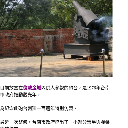
目前放置在
億載金城
內供人參觀的砲台，是1976年
台南
市
政府推動觀光年，
為紀念此砲台創建一百週年特別仿製，
最近一次整修，
台南市
政府挖出了一小部分營房與彈藥