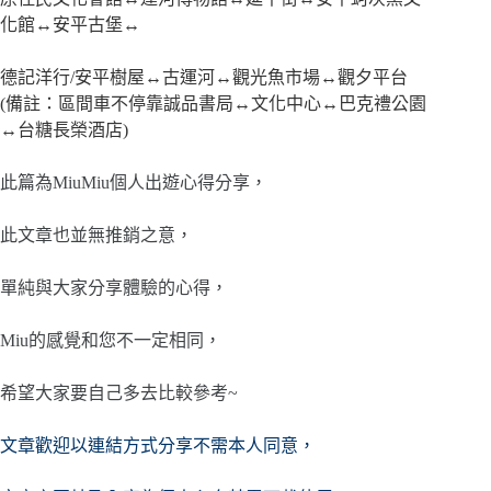
化館↔安平古堡↔
德記洋行/安平樹屋↔古運河↔觀光魚市場↔觀夕平台
(備註：區間車不停靠誠品書局↔文化中心↔巴克禮公園
↔台糖長榮酒店)
此篇為MiuMiu個人出遊心得分享，
此文章也並無推銷之意，
單純與大家分享體驗的心得，
Miu的感覺和您不一定相同，
希望大家要自己多去比較參考~
文章歡迎以連結方式分享不需本人同意，