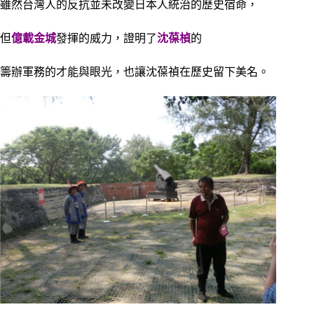
雖然台灣人的反抗並未改變日本人統治的歷史宿命，
但
億載金城
發揮的威力，證明了
沈葆楨
的
籌辦軍務的才能與眼光，也讓沈葆禎在歷史留下美名。