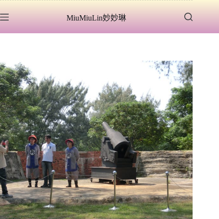
跳
MiuMiuLin妙妙琳
至
主
要
內
容