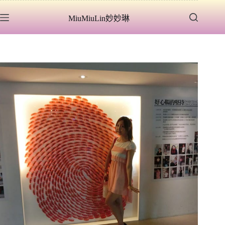
跳
MiuMiuLin妙妙琳
至
主
要
內
容