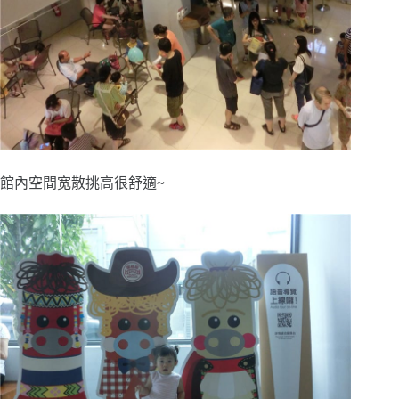
館內空間宽散挑高很舒適~