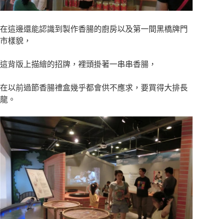
在這邊還能認識到製作香腸的廚房以及第一間黑橋牌門
市樣貌，
這背版上描繪的招牌，裡頭掛著一串串香腸，
在以前過節香腸禮盒幾乎都會供不應求，要買得大排長
龍。