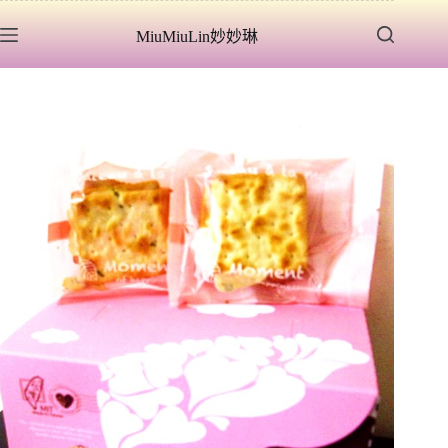
跳
MiuMiuLin妙妙琳
至
主
要
內
容