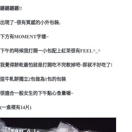
鏘鏘鏘鏘!!
出現了~很有質感的小外包裝,
下方有MOMENT字樣~
下
午的時候我打開一小包配上紅茶很有FEEL^_^
我覺得餅乾最怕就是打開吃不完軟掉吧~那就不好吃了!
這牛軋餅獨立2包做為1包的包裝
很適合一般女生的下午點心食量喔~
(一盒裡有14片)