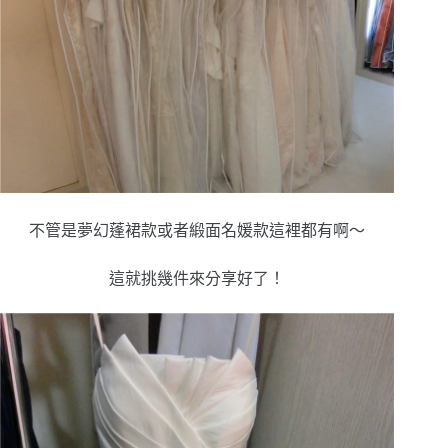
不管是夢幻蓬裙款或者緞面名媛款這裡都有啊～
這就挑幾件來分享好了！