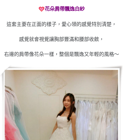
花朵肩帶飄逸白紗
這套主要在正面的樣子，愛心領的感覺特別清楚，
感覺就會視覺讓胸部豐滿和腰部收斂，
右邊的肩帶像花朵一樣，整個是飄逸又年輕的風格～