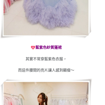
藍紫色紗質蓬裙
其實不常穿藍紫色衣服，
而這件腰間的亮片讓人感到顯瘦～