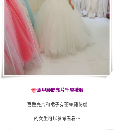
馬甲腰間亮片千層禮服
喜愛亮片和裙子有蕾絲繡花感
的女生可以參考看看～