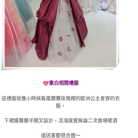
紫白相間禮服
這禮服就像小時候看風爾賽玫瑰裡的歐洲公主會穿的衣
服，
下裙擺層層半開叉設計，活潑感覺無論二次進場敬酒
或送客都很合適～