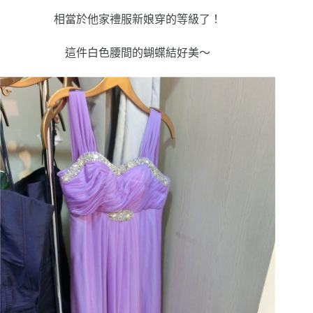
相當於他家禮服新娘穿的等級了！
這件白色腰間的蝴蝶結好美～