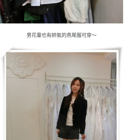
男花童也有帥氣的燕尾服可穿～