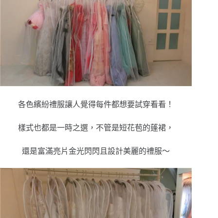
各色繽紛禮服讓人覺得每件都想要試穿看看！
樣式也都是一時之選，不管是短花苞的蓬裙，
還是富滿亮片金光閃閃且設計美麗的禮服～