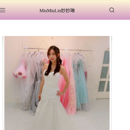
跳
MiuMiuLin妙妙琳
至
主
要
內
容