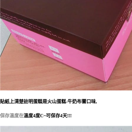
貼紙上清楚註明蛋糕是火山蛋糕-牛奶布蕾口味,
保存溫度在
溫度4度C~可保存4天!!!