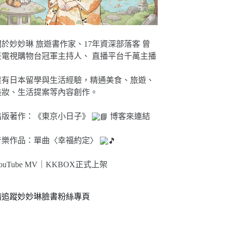
關於妙妙琳 旅遊書作家、17年資深部落客 曾
任電視購物台冠軍主持人、 直播平台千萬主播
擁有日本留學與生活經驗，精通美食、旅遊、
美妝、生活提案等內容創作。
出版著作：《東京小日子》
博客來連結
音樂作品：單曲〈幸福約定〉
ouTube MV｜
KKBOX正式上架
請追蹤妙妙琳臉書粉絲專頁