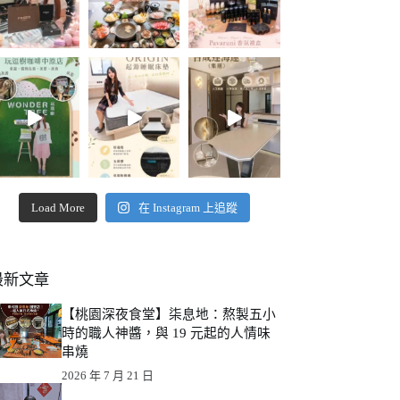
Load More
在 Instagram 上追蹤
最新文章
【桃園深夜食堂】柒息地：熬製五小
時的職人神醬，與 19 元起的人情味
串燒
2026 年 7 月 21 日