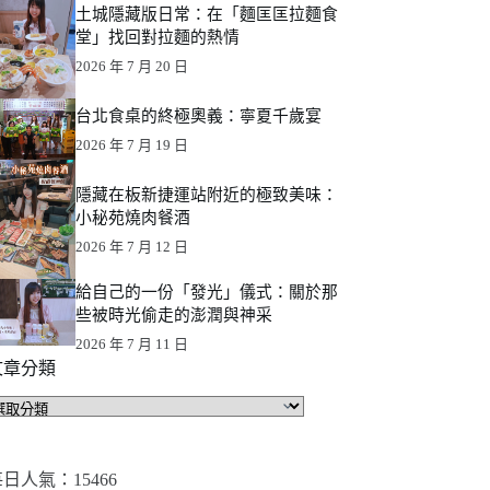
土城隱藏版日常：在「麵匡匡拉麵食
堂」找回對拉麵的熱情
2026 年 7 月 20 日
台北食桌的終極奧義：寧夏千歲宴
2026 年 7 月 19 日
隱藏在板新捷運站附近的極致美味：
小秘苑燒肉餐酒
2026 年 7 月 12 日
給自己的一份「發光」儀式：關於那
些被時光偷走的澎潤與神采
2026 年 7 月 11 日
文章分類
文
章
分
類
日人氣：15466