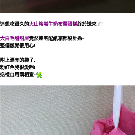
這想吃很久的
火山熔岩牛奶布蕾蛋糕
終於送來了
!
大白毛甜甜屋
竟然
連宅配紙箱都設計過~
整個感覺很用心!
附上漂亮的袋子,
粉紅色我很愛呢!
送禮自用兩相宜~