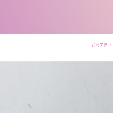
跳
至
主
要
內
容
台灣美食