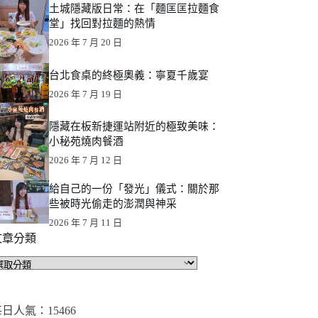
土城隱藏版日常：在「麵匡匡拉麵食
堂」找回對拉麵的熱情
2026 年 7 月 20 日
台北食桌的終極奧義：寧夏千歲宴
2026 年 7 月 19 日
隱藏在板新捷運站附近的極致美味：
小秘苑燒肉餐酒
2026 年 7 月 12 日
給自己的一份「發光」儀式：關於那
些被時光偷走的澎潤與神采
2026 年 7 月 11 日
文章分類
文
章
分
類
日人氣：15466