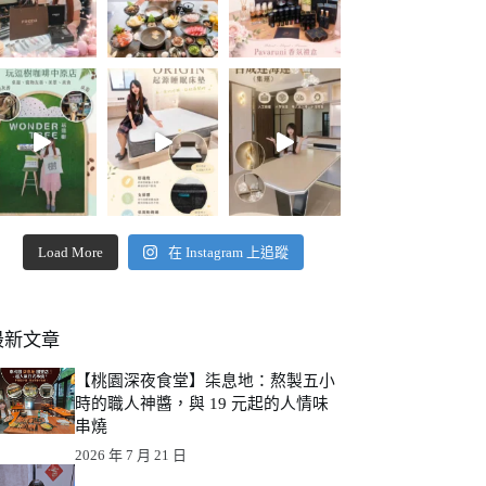
Load More
在 Instagram 上追蹤
最新文章
【桃園深夜食堂】柒息地：熬製五小
時的職人神醬，與 19 元起的人情味
串燒
2026 年 7 月 21 日