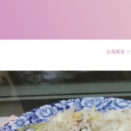
跳
至
主
要
內
容
台灣美食