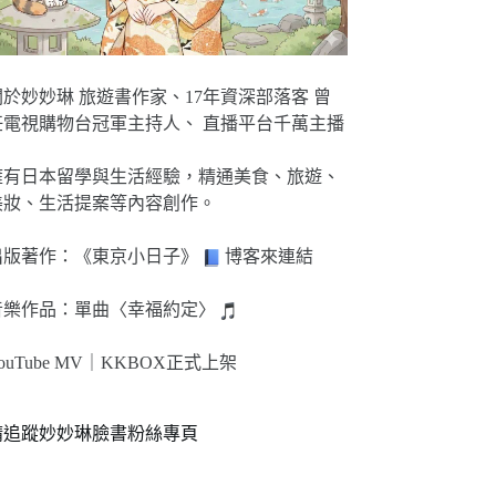
關於妙妙琳 旅遊書作家、17年資深部落客 曾
任電視購物台冠軍主持人、 直播平台千萬主播
擁有日本留學與生活經驗，精通美食、旅遊、
美妝、生活提案等內容創作。
出版著作：《東京小日子》
博客來連結
音樂作品：單曲〈幸福約定〉
ouTube MV｜
KKBOX正式上架
請追蹤妙妙琳臉書粉絲專頁