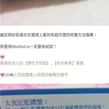
最近剛好前幾天在電視上看到有超方便的吃蟹方法推薦，
就覺得MiuMiuLin一定要來試試！
東森綜合32台【現在才知道】_【秋冬美食】推薦
11/06
上班這檔事上班族的晚餐好幫手