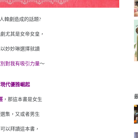
人韓劇造成的話題?
廷劇尤其是女帝女皇，
所以妙妙琳選擇就讀
特別對我有吸引力量
～
后現代優雅崛起
徑
，那這本書是女生
精選集，又或者男生
也可以拜讀這本書，