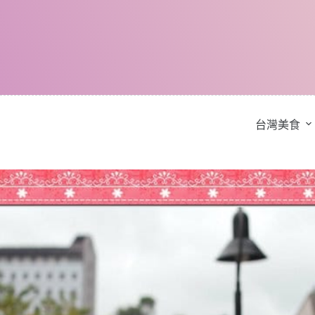
跳
至
主
要
內
容
台灣美食