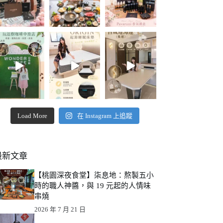
Load More
在 Instagram 上追蹤
最新文章
【桃園深夜食堂】柒息地：熬製五小
時的職人神醬，與 19 元起的人情味
串燒
2026 年 7 月 21 日