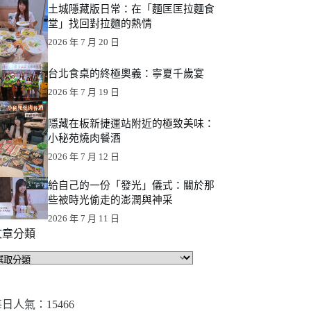
土城隱藏版日常：在「麵匡匡拉麵食
堂」找回對拉麵的熱情
2026 年 7 月 20 日
台北食桌的終極奧義：寧夏千歲宴
2026 年 7 月 19 日
隱藏在板新捷運站附近的極致美味：
小秘苑燒肉餐酒
2026 年 7 月 12 日
給自己的一份「發光」儀式：關於那
些被時光偷走的澎潤與神采
2026 年 7 月 11 日
文章分類
文
章
分
類
日人氣：15466