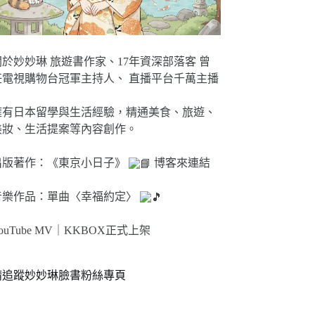
關於妙妙琳 旅遊書作家、17年資深部落客 曾
任電視購物台冠軍主持人、 直播平台千萬主播
擁有日本留學與生活經驗，精通美食、旅遊、
美妝、生活提案等內容創作。
出版著作：《東京小日子》
博客來連結
音樂作品：單曲〈幸福約定〉
ouTube MV｜
KKBOX正式上架
請追蹤妙妙琳臉書粉絲專頁