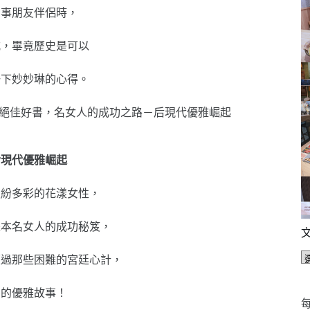
同事朋友伴侶時，
式，畢竟歷史是可以
一下妙妙琳的心得。
后現代優雅崛起
繽紛多彩的花漾女性，
是本名女人的成功秘笈，
歷過那些困難的宮廷心計，
同的優雅故事！
每