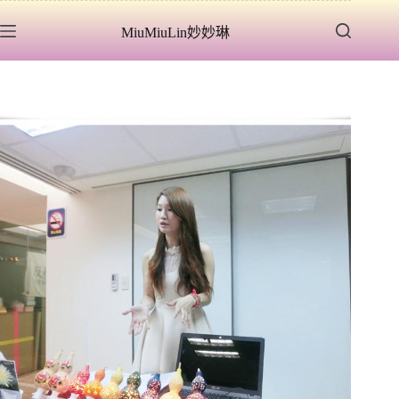
跳
MiuMiuLin妙妙琳
至
主
要
內
容