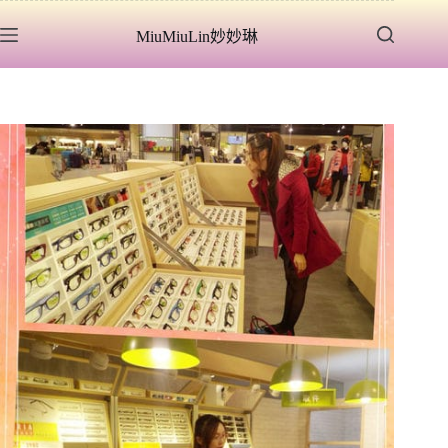
跳
MiuMiuLin妙妙琳
至
主
要
內
容