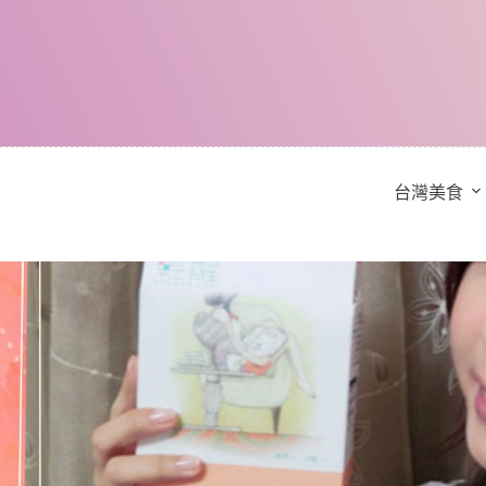
跳
至
主
要
內
容
台灣美食