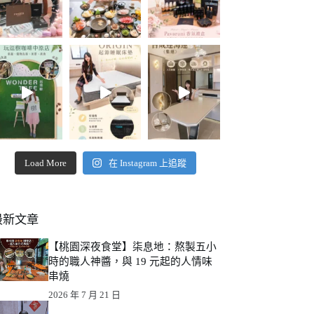
Load More
在 Instagram 上追蹤
最新文章
【桃園深夜食堂】柒息地：熬製五小
時的職人神醬，與 19 元起的人情味
串燒
2026 年 7 月 21 日