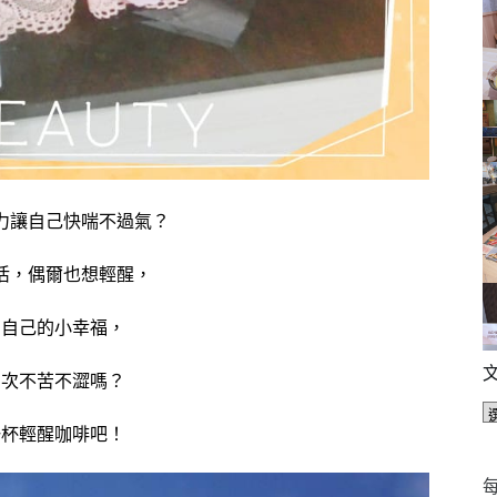
力讓自己快喘不過氣？
活，偶爾也想輕醒，
有自己的小幸福，
層次不苦不澀嗎？
一杯輕醒咖啡吧！
每