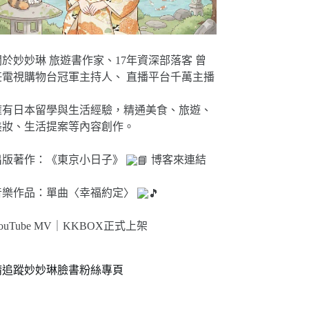
關於妙妙琳 旅遊書作家、17年資深部落客 曾
任電視購物台冠軍主持人、 直播平台千萬主播
擁有日本留學與生活經驗，精通美食、旅遊、
美妝、生活提案等內容創作。
出版著作：《東京小日子》
博客來連結
音樂作品：單曲〈幸福約定〉
ouTube MV｜
KKBOX正式上架
請追蹤妙妙琳臉書粉絲專頁