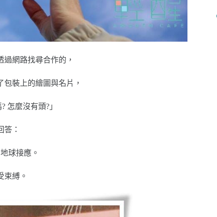
透過網路找尋合作的，
了包裝上的繪圖與名片，
? 怎麼沒有頭?」
回答：
和地球接應。
受束縛。