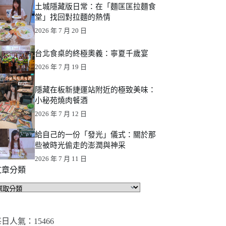
土城隱藏版日常：在「麵匡匡拉麵食
堂」找回對拉麵的熱情
2026 年 7 月 20 日
台北食桌的終極奧義：寧夏千歲宴
2026 年 7 月 19 日
隱藏在板新捷運站附近的極致美味：
小秘苑燒肉餐酒
2026 年 7 月 12 日
給自己的一份「發光」儀式：關於那
些被時光偷走的澎潤與神采
2026 年 7 月 11 日
文章分類
文
章
分
類
日人氣：15466