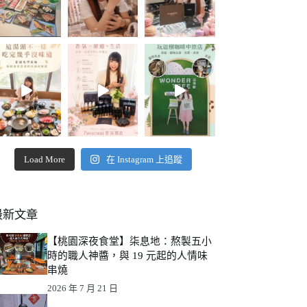
Load More
在 Instagram 上追蹤
最新文章
【桃園深夜食堂】柒息地：熬製五小
時的職人神醬，與 19 元起的人情味
串燒
2026 年 7 月 21 日