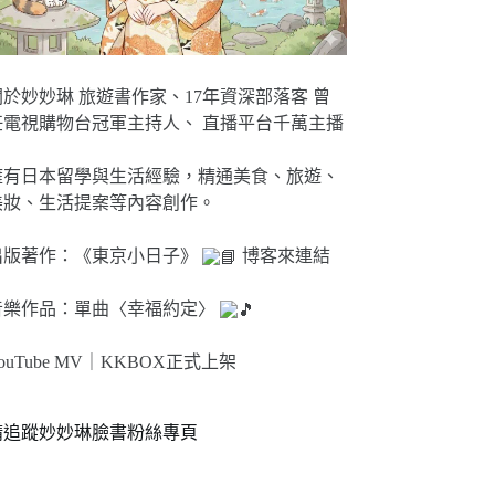
關於妙妙琳 旅遊書作家、17年資深部落客 曾
任電視購物台冠軍主持人、 直播平台千萬主播
擁有日本留學與生活經驗，精通美食、旅遊、
美妝、生活提案等內容創作。
出版著作：《東京小日子》
博客來連結
音樂作品：單曲〈幸福約定〉
ouTube MV｜
KKBOX正式上架
請追蹤妙妙琳臉書粉絲專頁