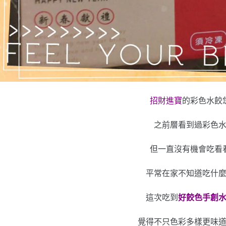
招財進寶
的彩色水餃
之前層看到過彩色
但一直沒有機會吃看
平常在家不知道吃什
這次吃到
好餃色手創
覺得不只色彩多樣更味