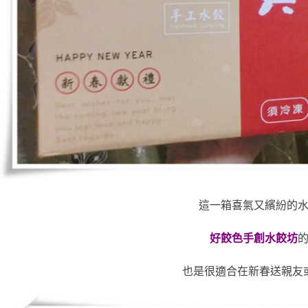
這一箱喜氣又繽紛的
好餃色手創水餃坊
也是很適合在新春送親友