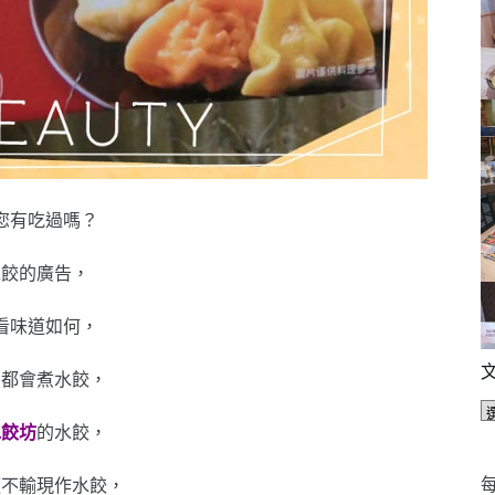
您有吃過嗎？
水餃的廣告，
看味道如何，
麼都會煮水餃，
水餃坊
的水餃，
每
道不輸現作水餃，