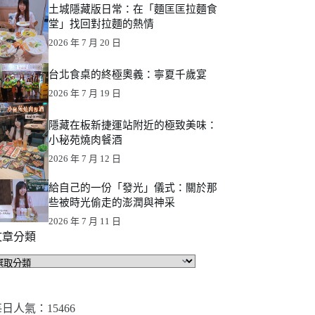
土城隱藏版日常：在「麵匡匡拉麵食
堂」找回對拉麵的熱情
2026 年 7 月 20 日
台北食桌的終極奧義：寧夏千歲宴
2026 年 7 月 19 日
隱藏在板新捷運站附近的極致美味：
小秘苑燒肉餐酒
2026 年 7 月 12 日
給自己的一份「發光」儀式：關於那
些被時光偷走的澎潤與神采
2026 年 7 月 11 日
文章分類
文
章
分
類
日人氣：15466