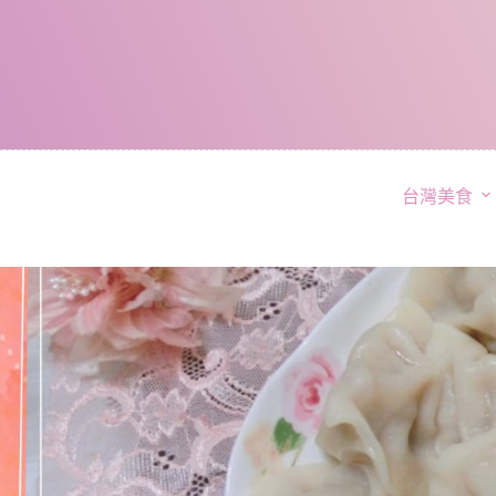
跳
至
主
要
內
容
台灣美食