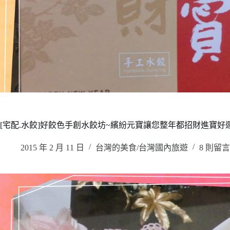
[宅配.水餃]好餃色手創水餃坊~繽紛元寶讓您整年都招財進寶好運
2015 年 2 月 11 日
台灣的美食/台灣國內旅遊
8 則留言