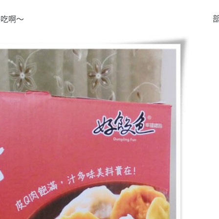
部
好吃啊～