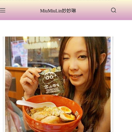
跳
MiuMiuLin妙妙琳
至
主
要
內
容