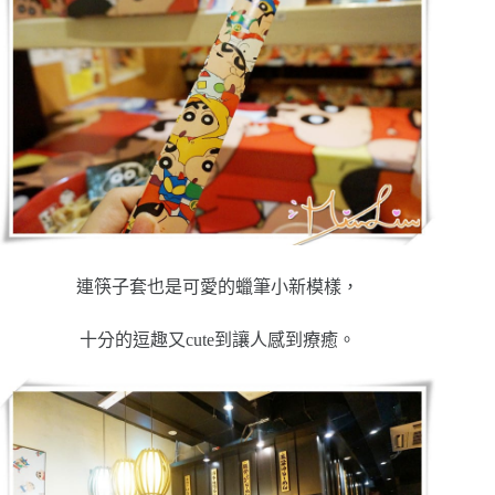
連筷子套也是可愛的蠟筆小新模樣，
十分的逗趣又cute到讓人感到療癒。