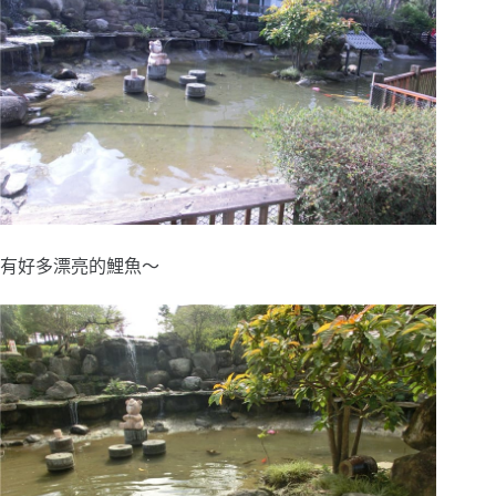
有好多漂亮的鯉魚～