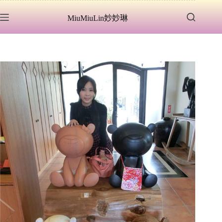
跳
MiuMiuLin妙妙琳
至
主
要
內
容