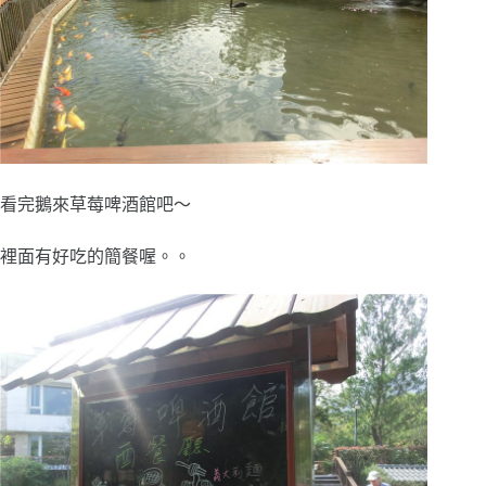
看完鵝來草莓啤酒館吧～
裡面有好吃的簡餐喔。。