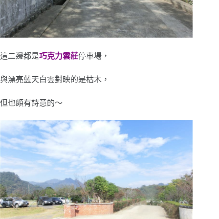
這二邊都是
巧克力雲莊
停車場，
與漂亮藍天白雲對映的是枯木，
但也頗有詩意的～