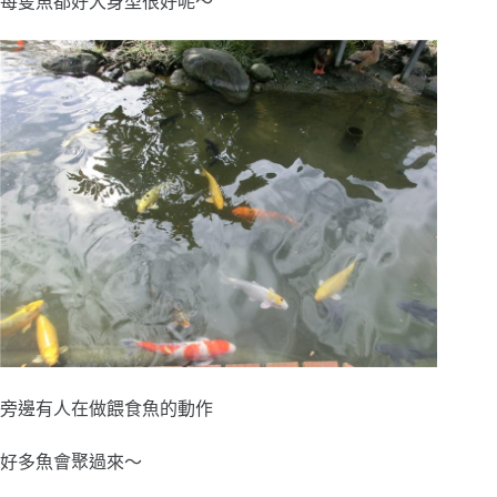
每隻魚都好大身型很好呢～
旁邊有人在做餵食魚的動作
好多魚會聚過來～