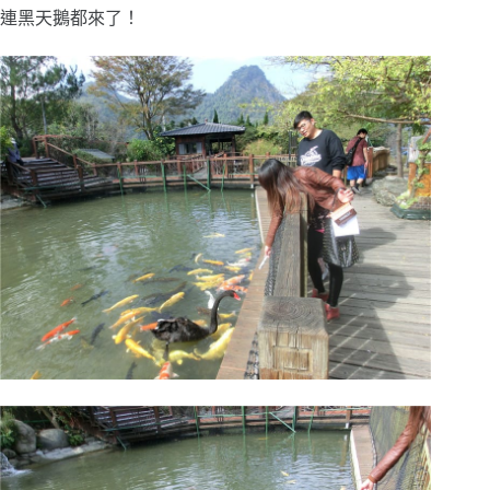
連黑天鵝都來了！