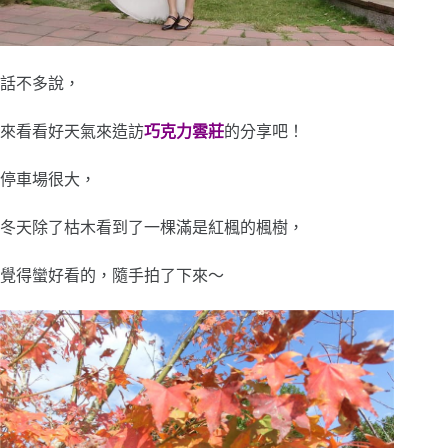
話不多說，
來看看好天氣來造訪
巧克力雲莊
的分享吧！
停車場很大，
冬天除了枯木看到了一棵滿是紅楓的楓樹，
覺得蠻好看的，隨手拍了下來～