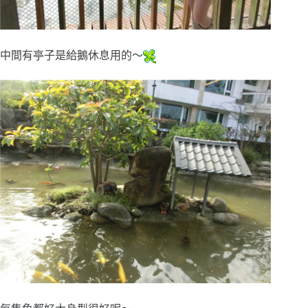
中間有亭子是給鵝休息用的～