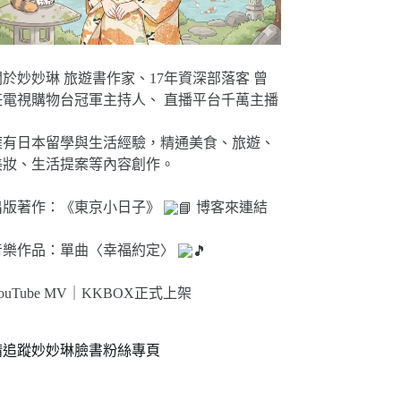
關於妙妙琳 旅遊書作家、17年資深部落客 曾
任電視購物台冠軍主持人、 直播平台千萬主播
擁有日本留學與生活經驗，精通美食、旅遊、
美妝、生活提案等內容創作。
出版著作：《東京小日子》
博客來連結
音樂作品：單曲〈幸福約定〉
ouTube MV｜
KKBOX正式上架
請追蹤妙妙琳臉書粉絲專頁