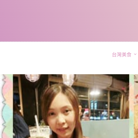
跳
至
主
要
內
容
台灣美食