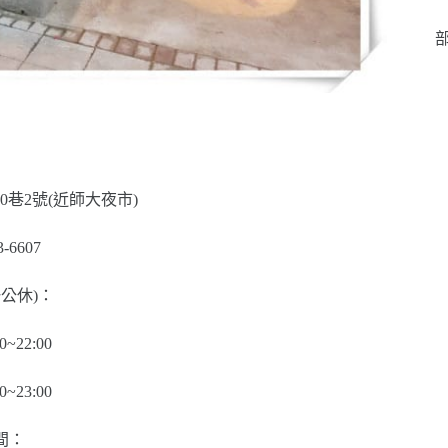
部
巷2號(近師大夜市)
-6607
公休)：
~22:00
~23:00
間：