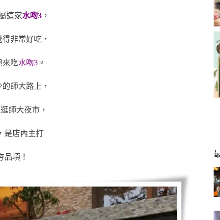
屬這家
水吻3
，
覺得非常好吃，
跑來吃
水吻3
。
少的師大路上，
人逛師大夜市，
，是店內主打
夯品項！