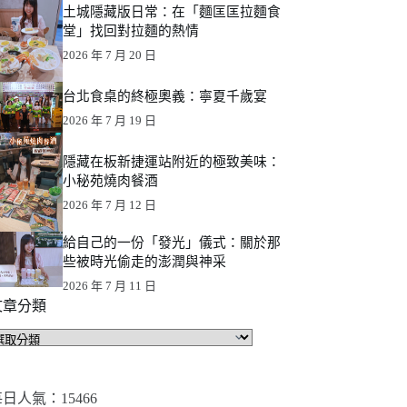
土城隱藏版日常：在「麵匡匡拉麵食
堂」找回對拉麵的熱情
2026 年 7 月 20 日
台北食桌的終極奧義：寧夏千歲宴
2026 年 7 月 19 日
隱藏在板新捷運站附近的極致美味：
小秘苑燒肉餐酒
2026 年 7 月 12 日
給自己的一份「發光」儀式：關於那
些被時光偷走的澎潤與神采
2026 年 7 月 11 日
文章分類
文
章
分
類
日人氣：15466