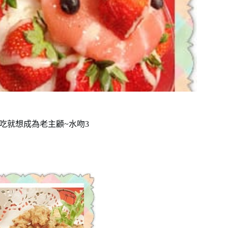
吃就想成為老主顧~水吻3