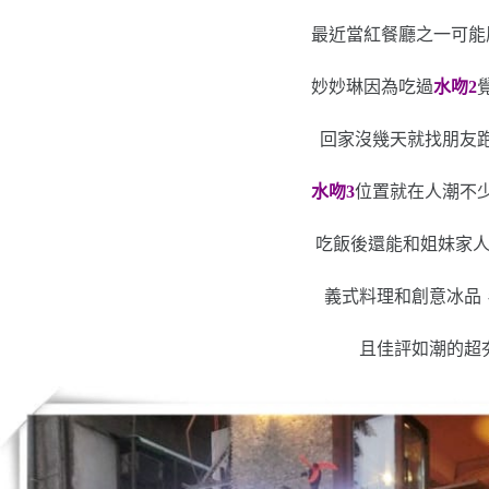
最近當紅餐廳之一可能
妙妙琳因為吃過
水吻2
回家沒幾天就找朋友
水吻3
位置就在人潮不
吃飯後還能和姐妹家
義式料理和創意冰品
且佳評如潮的超