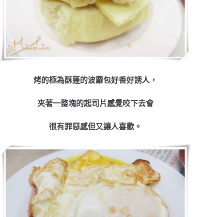
烤的極為酥蓬的波蘿包好香好誘人，
夾著一整塊的起司片感覺咬下去會
很有罪惡感但又讓人喜歡。