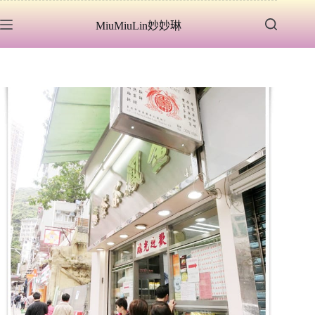
跳
MiuMiuLin妙妙琳
至
主
要
內
容