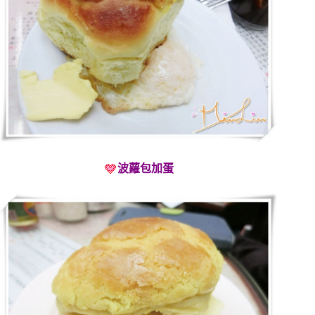
波蘿包加蛋