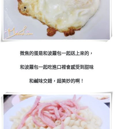
微焦的蛋是和波蘿包一起送上來的，
和波蘿包一起吃進口裡會感受到甜味
和鹹味交錯，超美妙的啊！