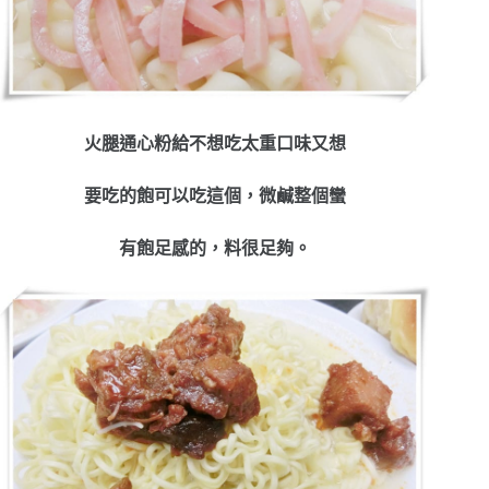
火腿通心粉給不想吃太重口味又想
要吃的飽可以吃這個，微鹹整個蠻
有飽足感的，料很足夠。