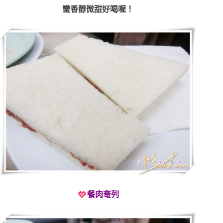
蠻香醇微甜好喝喔！
餐肉奄列