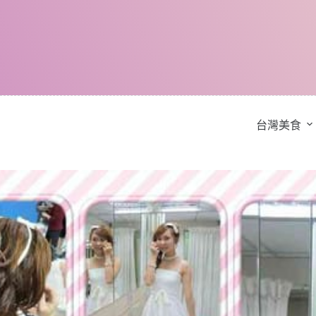
跳
至
主
要
內
容
台灣美食