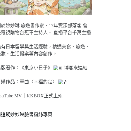
關於妙妙琳 旅遊書作家、17年資深部落客 曾
任電視購物台冠軍主持人、 直播平台千萬主播
擁有日本留學與生活經驗，精通美食、旅遊、
美妝、生活提案等內容創作。
出版著作：《東京小日子》
博客來連結
音樂作品：單曲〈幸福約定〉
ouTube MV｜
KKBOX正式上架
請追蹤妙妙琳臉書粉絲專頁