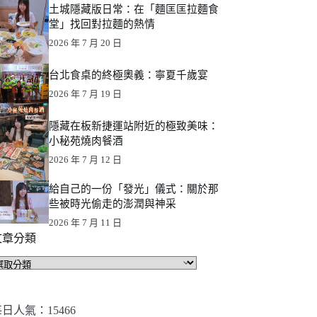
土城隱藏版日常：在「麵匡匡拉麵食
堂」找回對拉麵的熱情
2026 年 7 月 20 日
台北食桌的終極奧義：寧夏千歲宴
2026 年 7 月 19 日
隱藏在板新捷運站附近的極致美味：
小秘苑燒肉餐酒
2026 年 7 月 12 日
給自己的一份「發光」儀式：關於那
些被時光偷走的澎潤與神采
2026 年 7 月 11 日
文章分類
文
章
分
類
日人氣：15466