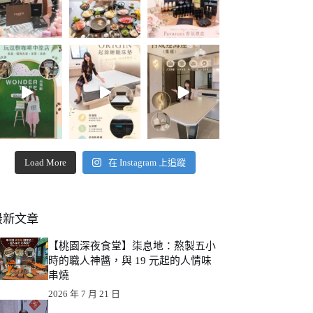
Load More
在 Instagram 上追蹤
最新文章
【桃園深夜食堂】柒息地：熬製五小
時的職人神醬，與 19 元起的人情味
串燒
2026 年 7 月 21 日