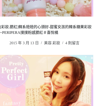
[彩妝.腮紅]韓系妞妞的心頭好-甜蜜女孩的韓系糖果彩妝
~PERIPERA撲撲粉感腮紅＃喜悅橘
2015 年 3 月 13 日
美容.彩妝
4 則留言