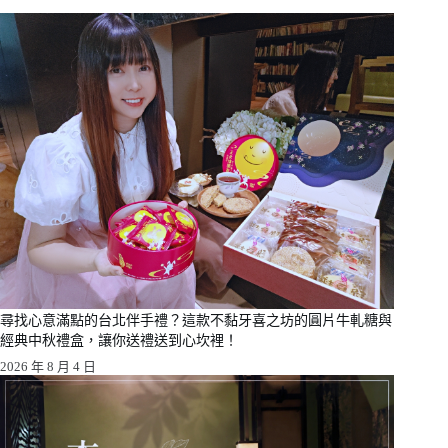
尋找心意滿點的台北伴手禮？這款不黏牙喜之坊的圓片牛軋糖與
經典中秋禮盒，讓你送禮送到心坎裡！
2026 年 8 月 4 日