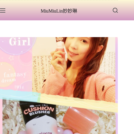
跳
MiuMiuLin妙妙琳
至
主
要
內
容