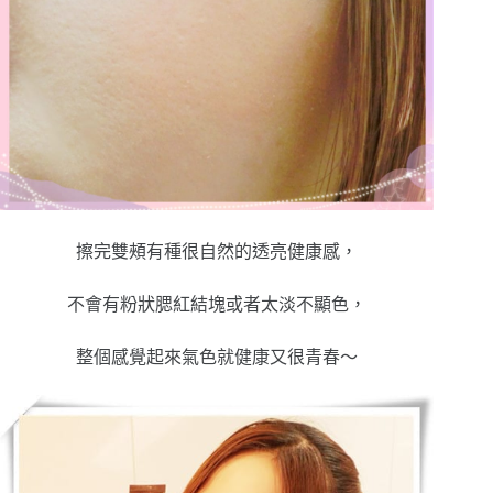
擦完雙頰有種很自然的透亮健康感，
不會有粉狀腮紅結塊或者太淡不顯色，
整個感覺起來氣色就健康又很青春～