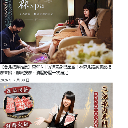
【台北按摩推薦】森SPA｜彷彿置身巴厘島！林森北路高質感按
摩會館，腳底按摩、油壓舒壓一次滿足
2026 年 7 月 30 日