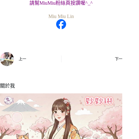
請幫MiuMiu粉絲頁按讚喔^_^
Miu Miu Lin
上一
下一
關於我