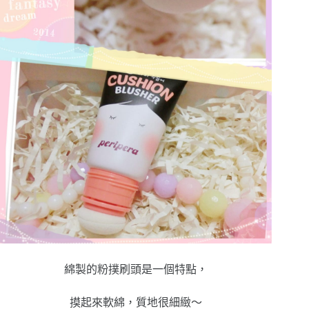
綿製的粉撲刷頭是一個特點，
摸起來軟綿，質地很細緻～