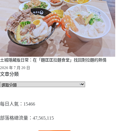
土城隱藏版日常：在「麵匡匡拉麵食堂」找回對拉麵的熱情
2026 年 7 月 20 日
文章分類
文
章
分
類
每日人氣：15466
部落格總流量：​47,565,115