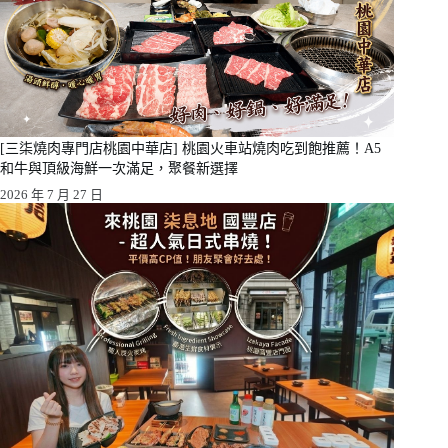
[三柒燒肉專門店桃園中華店] 桃園火車站燒肉吃到飽推薦！A5
和牛與頂級海鮮一次滿足，聚餐新選擇
2026 年 7 月 27 日