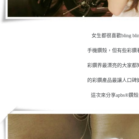
女生都很喜歡bling b
手機鑽殼，但有些彩鑽
彩鑽界最漂亮的大家都
的彩鑽產品最讓人口碑
這次來分享apbs®鑽