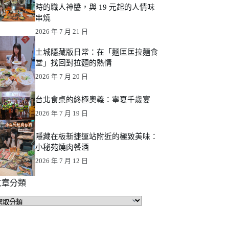
時的職人神醬，與 19 元起的人情味
串燒
2026 年 7 月 21 日
土城隱藏版日常：在「麵匡匡拉麵食
堂」找回對拉麵的熱情
2026 年 7 月 20 日
台北食桌的終極奧義：寧夏千歲宴
2026 年 7 月 19 日
隱藏在板新捷運站附近的極致美味：
小秘苑燒肉餐酒
2026 年 7 月 12 日
文章分類
文
章
分