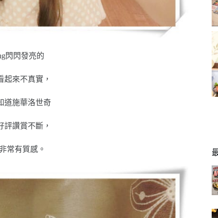
ling閃閃發亮的
看起來不真實，
知道施華洛世奇
好評讚賞不斷，
殼非常有質感。