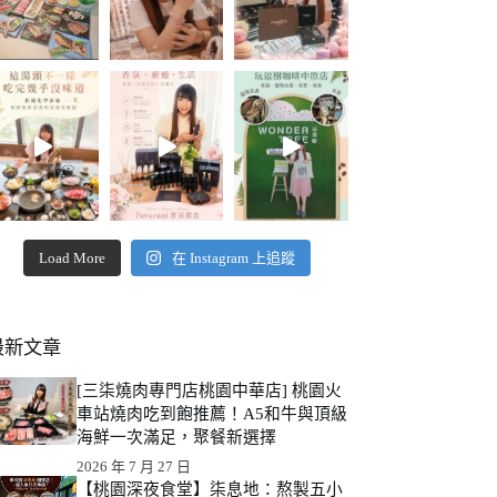
Load More
在 Instagram 上追蹤
最新文章
[三柒燒肉專門店桃園中華店] 桃園火
車站燒肉吃到飽推薦！A5和牛與頂級
海鮮一次滿足，聚餐新選擇
2026 年 7 月 27 日
【桃園深夜食堂】柒息地：熬製五小