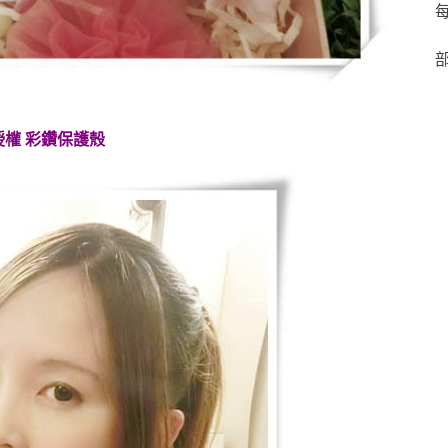
每
部
授權 彩鑽保護殼