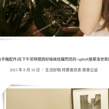
[手機配件]在下午茶時間與好姊妹炫耀閃亮的~apbs®施華洛世奇
2015 年 8 月 10 日
生活好物.特賣會訊息.慈善公益