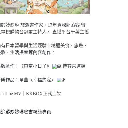
關於妙妙琳 旅遊書作家、17年資深部落客 曾
任電視購物台冠軍主持人、 直播平台千萬主播
擁有日本留學與生活經驗，精通美食、旅遊、
美妝、生活提案等內容創作。
出版著作：《東京小日子》
博客來連結
音樂作品：單曲〈幸福約定〉
ouTube MV｜
KKBOX正式上架
請追蹤妙妙琳臉書粉絲專頁