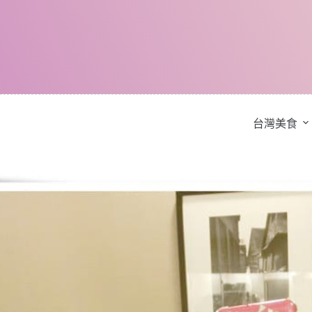
跳
至
主
要
內
容
台灣美食