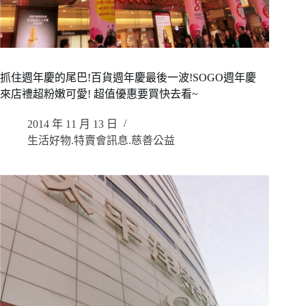
抓住週年慶的尾巴!百貨週年慶最後一波!SOGO週年慶
來店禮超粉嫩可愛! 超值優惠要買快去看~
2014 年 11 月 13 日
生活好物.特賣會訊息.慈善公益