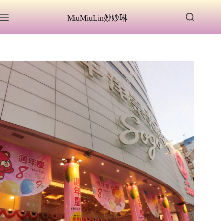
跳
MiuMiuLin妙妙琳
至
主
要
內
容