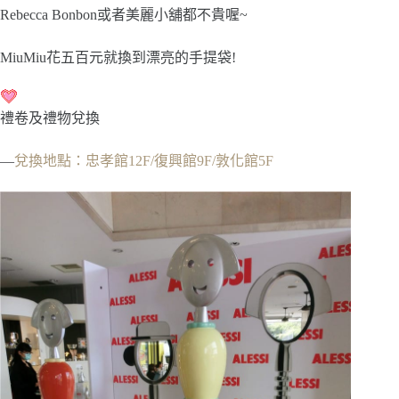
Rebecca Bonbon或者美麗小舖都不貴喔~
MiuMiu花五百元就換到漂亮的手提袋!
禮卷及禮物兌換
—
兌換地點：忠孝館12F/復興館9F/敦化館5F