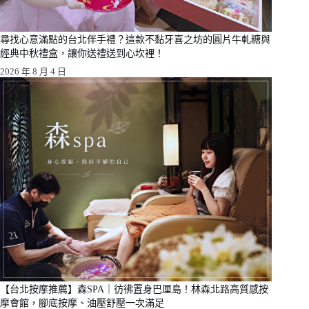
尋找心意滿點的台北伴手禮？這款不黏牙喜之坊的圓片牛軋糖與
經典中秋禮盒，讓你送禮送到心坎裡！
2026 年 8 月 4 日
【台北按摩推薦】森SPA｜彷彿置身巴厘島！林森北路高質感按
摩會館，腳底按摩、油壓舒壓一次滿足