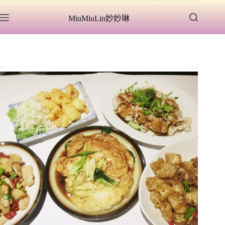
跳
MiuMiuLin妙妙琳
至
主
要
內
容