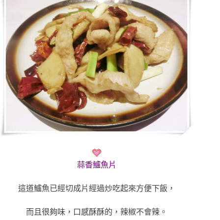
蒜香鱸魚片
這道鱸魚已經切成片經過炒吃起來方便下飯，
而且很夠味，口感酥酥的，辣椒不會辣。