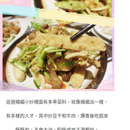
這道峨嵋小炒裡面有多秊菜料，就像峨嵋派一樣，
有多樣的人才，其中炒豆干和牛肉，爆香後吃起來
酥酥的，不會太油，配飯或來下酒都好。