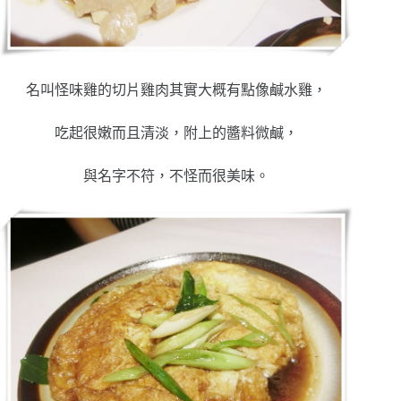
名叫怪味雞的切片雞肉其實大概有點像鹹水雞，
吃起很嫩而且清淡，附上的醬料微鹹，
與名字不符，不怪而很美味。