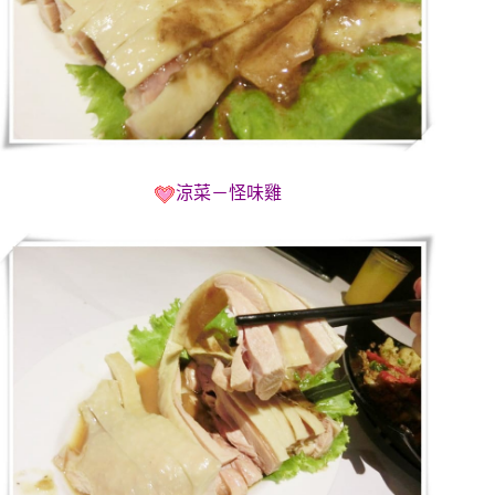
涼菜－怪味雞