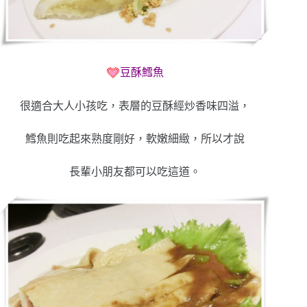
豆酥鱈魚
很適合大人小孩吃，表層的豆酥經炒香味四溢，
鱈魚則吃起來熟度剛好，軟嫩細緻，所以才說
長輩小朋友都可以吃這道。