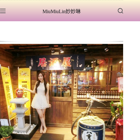
跳
MiuMiuLin妙妙琳
至
主
要
內
容