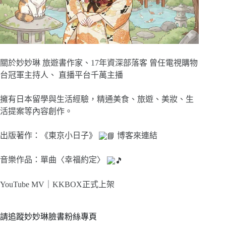
關於妙妙琳 旅遊書作家、17年資深部落客 曾任電視購物
台冠軍主持人、 直播平台千萬主播
擁有日本留學與生活經驗，精通美食、旅遊、美妝、生
活提案等內容創作。
出版著作：《東京小日子》
博客來連結
音樂作品：單曲〈幸福約定〉
YouTube MV｜
KKBOX正式上架
請追蹤妙妙琳臉書粉絲專頁