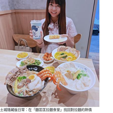
土城隱藏版日常：在「麵匡匡拉麵食堂」找回對拉麵的熱情