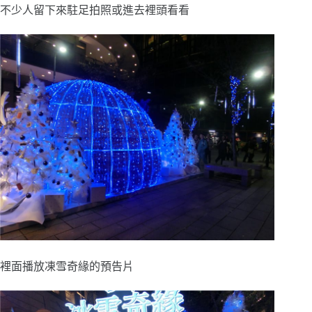
不少人留下來駐足拍照或進去裡頭看看
裡面播放凍雪奇緣的預告片