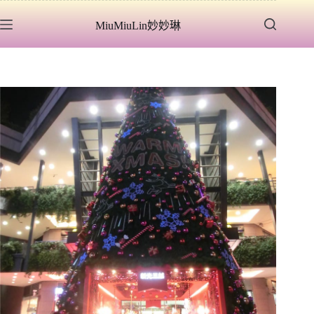
跳
MiuMiuLin妙妙琳
至
主
要
內
容