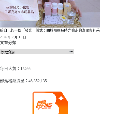
給自己的一份「發光」儀式：關於那些被時光偷走的澎潤與神采
2026 年 7 月 11 日
文章分類
文
章
分
類
每日人氣：15466
部落格總流量：​46,852,135