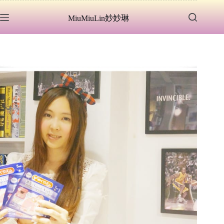
跳
MiuMiuLin妙妙琳
至
主
要
內
容