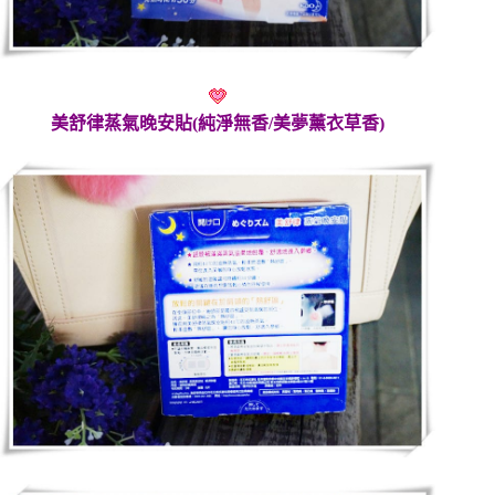
美舒律
蒸氣晚安貼
(純淨無香/美夢薰衣草香)