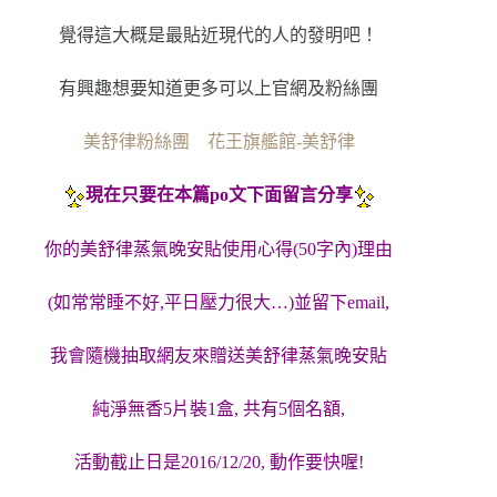
覺得這大概是最貼近現代的人的發明吧！
有興趣想要知道更多可以上官網及粉絲團
美舒律粉絲團
花王旗艦館-美舒律
現在只要在本篇po文下面留言分享
你的美舒律蒸氣晚安貼使用心得(50字內)
理由
(如常常睡不好,平日壓力很大…)
並留下email,
我會隨機抽取網友來贈送美舒律蒸氣晚安貼
純淨無香5片裝1盒, 共有5個名額,
活動截止日是2016/12/20, 動作要快喔!