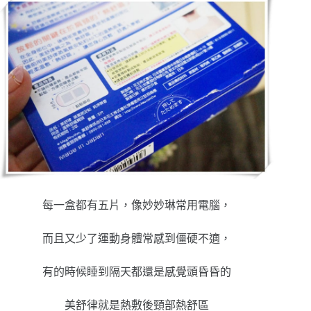
每一盒都有五片，像妙妙琳常用電腦，
而且又少了運動身體常感到僵硬不適，
有的時候睡到隔天都還是感覺頭昏昏的
美舒律
就是熱敷後頸部熱舒
區