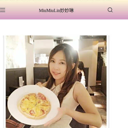
跳
MiuMiuLin妙妙琳
至
主
要
內
容