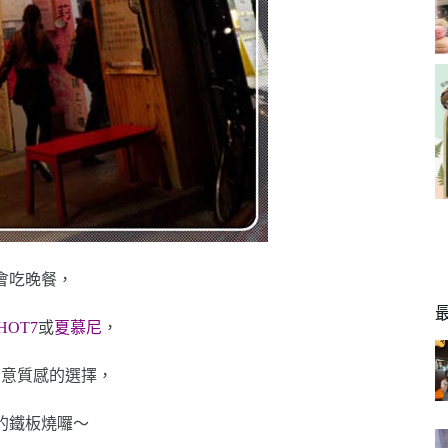
會吃晚餐，
HOT7
或
夏慕尼
，
創意質感的選擇，
的鐵板燒囉～