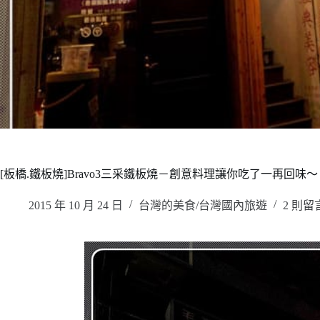
[板橋.鐵板燒]Bravo3三采鐵板燒－創意料理讓你吃了一再回味～
2015 年 10 月 24 日
台灣的美食/台灣國內旅遊
2 則留