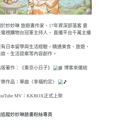
關於妙妙琳 旅遊書作家、17年資深部落客 曾
任電視購物台冠軍主持人、 直播平台千萬主播
擁有日本留學與生活經驗，精通美食、旅遊、
美妝、生活提案等內容創作。
出版著作：《東京小日子》
博客來連結
音樂作品：單曲〈幸福約定〉
ouTube MV｜
KKBOX正式上架
請追蹤妙妙琳臉書粉絲專頁