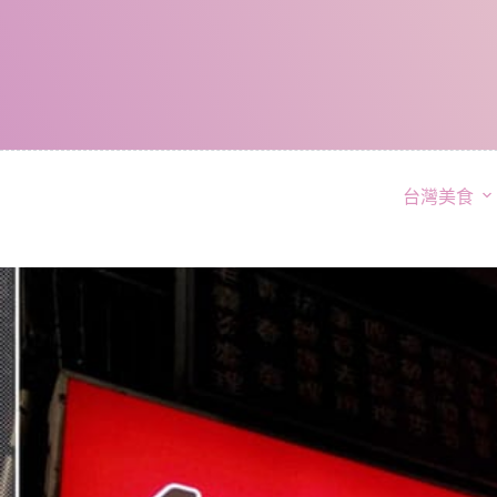
跳
至
主
要
內
容
台灣美食