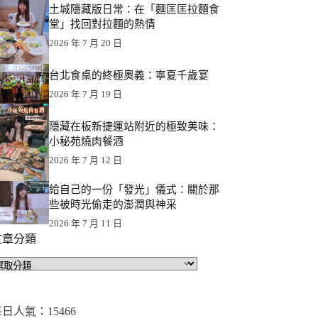
土城隱藏版日常：在「麵匡匡拉麵食
堂」找回對拉麵的熱情
2026 年 7 月 20 日
台北食桌的終極奧義：寧夏千歲宴
2026 年 7 月 19 日
隱藏在板新捷運站附近的極致美味：
小秘苑燒肉餐酒
2026 年 7 月 12 日
給自己的一份「發光」儀式：關於那
些被時光偷走的澎潤與神采
2026 年 7 月 11 日
文章分類
文
章
分
類
日人氣：15466